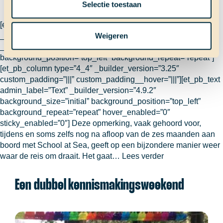
Selectie toestaan
[et_pb_section fb_built=”1″ admin_label=”section”
_builder_version=”3.22″][et_pb_row admin_label=”row”
Weigeren
_builder_version=”3.25″ background_size=”initial”
background_position=”top_left” background_repeat=”repeat”]
[et_pb_column type=”4_4″ _builder_version=”3.25″
custom_padding=”|||” custom_padding__hover=”|||”][et_pb_text
admin_label=”Text” _builder_version=”4.9.2″
background_size=”initial” background_position=”top_left”
background_repeat=”repeat” hover_enabled=”0″
sticky_enabled=”0″] Deze opmerking, vaak gehoord voor,
tijdens en soms zelfs nog na afloop van de zes maanden aan
boord met School at Sea, geeft op een bijzondere manier weer
Nu
waar de reis om draait. Het gaat…
Lees verder
is
School
Een dubbel kennismakingsweekend
at
Sea
écht
begonnen