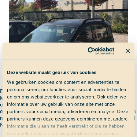
Deze website maakt gebruik van cookies
We gebruiken cookies om content en advertenties te
personaliseren, om functies voor social media te bieden
Eén van mijn guilty pleasures is een bezoekje aan
en om ons websiteverkeer te analyseren. Ook delen we
McDonald’s. En ja, we kennen natuurlijk allemaal wel de
informatie over uw gebruik van onze site met onze
uitspraken over “na een uurtje weer honger”, “niet eens lekker”
of “écht ongezond”. Maar daar trek ik me deze drie weken even
partners voor social media, adverteren en analyse. Deze
niks van aan. Ik ben namelijk op tournee. Op tournee door heel
partners kunnen deze gegevens combineren met andere
Rondje
Nederland, om de…
Lees verder
informatie die u aan ze heeft verstrekt of die ze hebben
Nederland
verzameld op basis van uw gebruik van hun services.