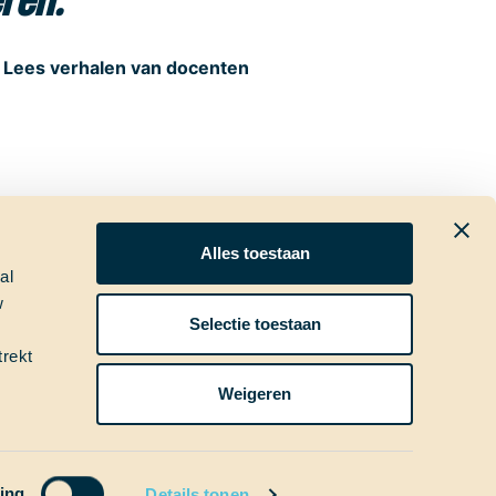
eren.”
Lees verhalen van docenten
Alles toestaan
al
w
ia
Nieuwsbrief
Selectie toestaan
trekt
Weigeren
ing
Details tonen