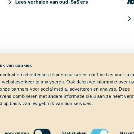
l
Lees verhalen van oud-SaS’ers
ik van cookies
ontent en advertenties te personaliseren, om functies voor soci
 websiteverkeer te analyseren. Ook delen we informatie over u
ag?
Shipfinder
Social med
 onze partners voor social media, adverteren en analyse. Deze
vens combineren met andere informatie die u aan ze heeft vers
e vraag?
Check hier waar School at
d op basis van uw gebruik van hun services.
s!
Sea op dit moment vaart!
Thalassa (Vesselfinder)
om
Thalassa (Marinetraffic)
Voorkeuren
Statistieken
Market