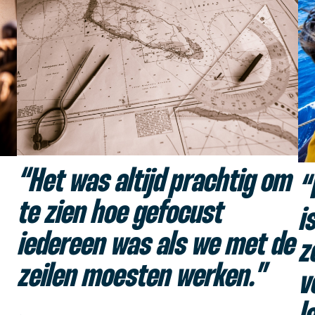
“Het was altijd prachtig om
“
te zien hoe gefocust
i
iedereen was als we met de
z
zeilen moesten werken.”
v