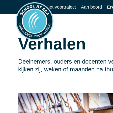
Ga
Het voortraject
Aan boord
Er
naar
School
de
at
inhoud
Sea
Verhalen
Deelnemers, ouders en docenten ver
kijken zij, weken of maanden na thu