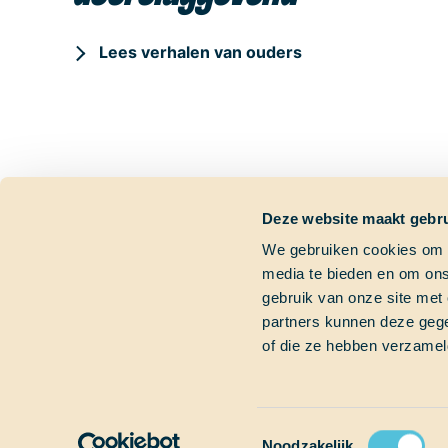
Lees verhalen van ouders
Deze website maakt gebru
We gebruiken cookies om c
media te bieden en om ons
Contactgegevens
Dringende vra
gebruik van onze site met
partners kunnen deze gege
Bezoekadres
Heb je een dringend
of die ze hebben verzamel
Marinierskade 59
Bel gerust of mail on
1018 HZ Amsterdam
+31 (0)6 827 899 41
Postadres
info@schoolatsea.c
Postbus 16664
1001 RD Amsterdam
Toestemmingsselectie
Noodzakelijk