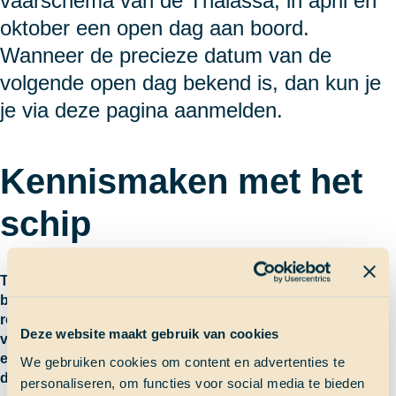
vaarschema van de Thalassa, in april en
oktober een open dag aan boord.
Wanneer de precieze datum van de
volgende open dag bekend is, dan kun je
je via deze pagina aanmelden.
Kennismaken met het
schip
Tijdens de open dag zijn er oud-School at Sea’ers,
bemanningsleden én docenten aan boord om je een
rondleiding over het schip te geven. Zij kunnen je alles
Deze website maakt gebruik van cookies
vertellen over het leven aan boord, wat ze hebben gedaan
en meegemaakt, waar zij hun schoolwerk hebben zitten
We gebruiken cookies om content en advertenties te
doen en nog veel meer.
personaliseren, om functies voor social media te bieden