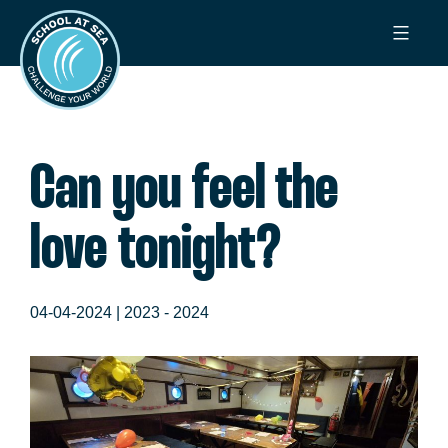
Ga
School
naar
at
de
Sea
inhoud
Can you feel the
love tonight?
04-04-2024 |
2023 - 2024