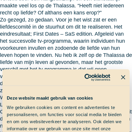
maakte veel los op de Thalassa. “Heeft niet iedereen
recht op liefde? Of althans een kans erop?”
Zo gezegd, zo gedaan. Voor je het wist zat er een
liefdescomité in de stuurhut om dit te realiseren. Het
eindresultaat; First Dates – SaS edition. Afgeleid van
het succesvolle tv-programma, waarin individuen hun
voorkeuren invullen en zodoende de liefde van hun
leven hopen te vinden. Nu heb ik zelf op de Thalassa de
liefde van mijn leven al gevonden, maar het grootste
verschil met het tv-programma is dat wij geen
voorkeuren mochten opgeven. Het liefdescomité ging
de koppels samenstellen. We zouden pas aan tafel te
zien krijgen aan wie we gekoppeld zouden worden.
WAT NU ALS IK NIET MOCHT DATEN MET DE
Deze website maakt gebruik van cookies
LIEFDE VAN MIJN LEVEN?!
We gebruiken cookies om content en advertenties te
Oh man, de hele middag heb ik lopen nadenken over dit
personaliseren, om functies voor social media te bieden
doemscenario. Wat als wij niet gekoppeld zijn en hij zijn
en om ons websiteverkeer te analyseren. Ook delen we
nieuwe date leuker vindt? Moet ik hem vertellen dat ik
informatie over uw gebruik van onze site met onze