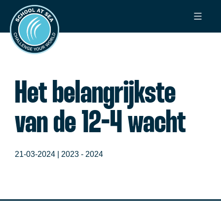
Ga
School
naar
at
de
Sea
inhoud
Het belangrijkste
van de 12-4 wacht
21-03-2024 |
2023 - 2024