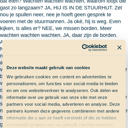
dat eten? Wachten wachten wachten, waarom loopt die
gast zo langzaam? JA, HIJ IS IN DE STUURHUT. Zet
nou je spullen neer, nee je hoeft geen gesprek te
voeren met de stuurmannen. Ja oké, hij is weg. Even
kijken, is alles er? NEE, we missen borden. Meer
wachten wachten wachten. JA, daar zijn de borden.
Alles is compleet….. Mogen we….? AANVALLEN
Nadat iedereen lekker heeft gesmuld is het tijd om mijn
mooie kampioenenwachtje met goed gevulde buikjes
aan de schoonmaak te sturen. Na een tijdje komen ze
Deze website maakt gebruik van cookies
vol trots naar boven “Linde… we zijn klaar“. Ik loop naar
beneden om de schoonmaak te checken. Ik trek mijn
We gebruiken cookies om content en advertenties te
vinger over een randje, geen stof. Ik voel op de grond
personaliseren, om functies voor social media te bieden
onder de trap, geen stof. Ik kijk bij de randjes onder de
en om ons websiteverkeer te analyseren. Ook delen we
tafels, GEEN STOF. Wow, ik geloof mijn ogen niet… De
informatie over uw gebruik van onze site met onze
schoonmaakatleten hebben een tijd gezet van 37
partners voor social media, adverteren en analyse. Deze
minuten, EEN NIEUW RECORD. Mijn ogen beginnen te
partners kunnen deze gegevens combineren met andere
tranen, nooit maar dan ook echt nooit ben ik zo trots
informatie die u aan ze heeft verstrekt of die ze hebben
geweest op mijn kanjers. Dit moet beloond worden met
verzameld op basis van uw gebruik van hun services.