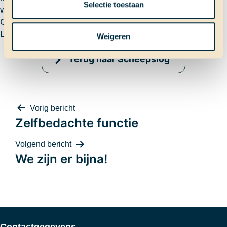
Selectie toestaan
we al op de Azoren!
Groetjes de bootsman van de stoere tijgers (oftewel
Linde)
Weigeren
Terug naar Scheepslog
Bericht
Vorig bericht
Zelfbedachte functie
Volgend bericht
We zijn er bijna!
navigatie
Contactgegevens