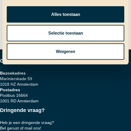
Bericht
Dit gaat al vijf maanden fout
Volgend bericht
Alles toestaan
Nieuwe hutindeling!
navigatie
Selectie toestaan
Weigeren
Contactgegevens
Bezoekadres
Marinierskade 59
1018 HZ Amsterdam
Postadres
Postbus 16664
1001 RD Amsterdam
Dringende vraag?
Heb je een dringende vraag?
Bel gerust of mail ons!