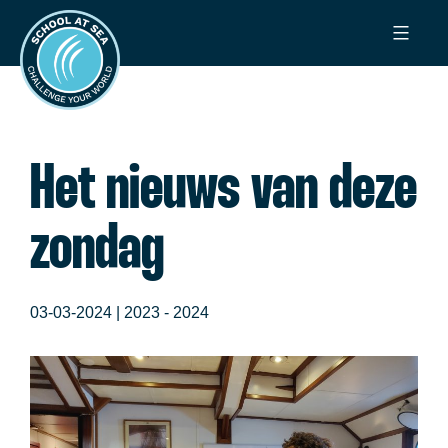
Ga
School
naar
at
de
Sea
inhoud
Het nieuws van deze
zondag
03-03-2024 |
2023 - 2024