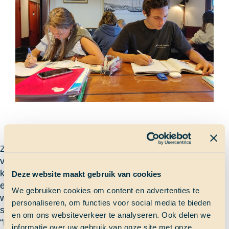
Zoals elke zondag ontbeten we een uurtje later
vandaag, om half negen in plaats van om half acht. Dat
kwam goed van pas want de film van gisteravond was
Deze website maakt gebruik van cookies
een lange, dus we lagen er best laat in. Na de lunch
We gebruiken cookies om content en advertenties te
werden we allemaal naar boven geroepen voor een
personaliseren, om functies voor social media te bieden
salonnetje. Overal om je heen hoorde je stemmen als:
en om ons websiteverkeer te analyseren. Ook delen we
“Krijgen we de nieuwe hutindeling en de nieuwe
informatie over uw gebruik van onze site met onze