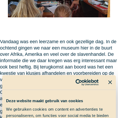
Vandaag was een leerzame en ook gezellige dag. In de
ochtend gingen we naar een museum hier in de buurt
over Afrika, Amerika en veel over de slavenhandel. De
informatie die we daar kregen was erg interessant maar
ook best heftig. Bij terugkomst aan boord was het een
kwestie van klusjes afhandelen en voorbereiden op de
vrije tijd waar iedereen al de hele dag naar uitkeek. Ik
ging Willemstad in met een gezellig groepje van vier.
Ons doel was vooral shoppen want we hadden bijna
allemaal een of meerdere nieuwe broeken nodig. Maar
Deze website maakt gebruik van cookies
eerst gingen we nog even lekker lunchen met een wat
We gebruiken cookies om content en advertenties te
grotere groep en daarna bellen met het thuisfront. Toen
personaliseren, om functies voor social media te bieden
kon de zoektocht naar goede broeken pas echt