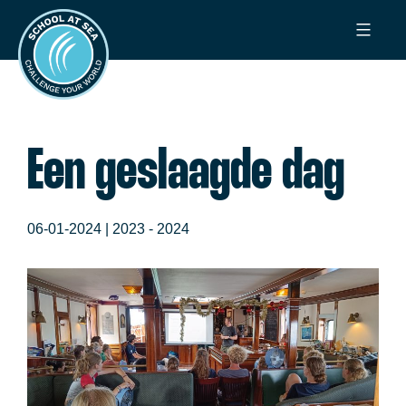
Ga
School
naar
at
de
Sea
inhoud
Een geslaagde dag
06-01-2024 |
2023 - 2024