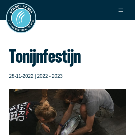
Ga
School
naar
at
de
Sea
inhoud
Tonijnfestijn
28-11-2022 |
2022 - 2023