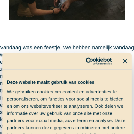
Vandaag was een feestje. We hebben namelijk vandaag
weer twee vissen gevangen! Gister hadden we Willem,
een bonito (een vis die heel erg lijkt op een tonijn) van
zo’n 9 kg, gevangen. Vervolgens hebben we vandaag
nog één vis gevangen die we konden opeten, een mahi
Deze website maakt gebruik van cookies
mahi, en nóg eentje maar die was zo klein dat we hem
terug hebben gegooid.
We gebruiken cookies om content en advertenties te
In de ochtend ging een van ons, een viskundige die bij
personaliseren, om functies voor social media te bieden
een vishandel werkt, Willem en zijn mede-vis
en om ons websiteverkeer te analyseren. Ook delen we
schoonmaken en fileren. Een paar geïnteresseerden
informatie over uw gebruik van onze site met onze
keken mee en mochten zelfs af en toe een stukje in de
partners voor social media, adverteren en analyse. Deze
vis snijden. Ook ik heb mijn steentje bijgedragen :).
partners kunnen deze gegevens combineren met andere
Na een paar uur werk was de tonijn klaar en kon hij