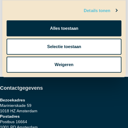
Details tonen
Bericht
Vorig bericht
Bijzondere schooldag
Alles toestaan
Volgend bericht
Selectie toestaan
Feestje op de Thalassa
navigatie
Weigeren
Contactgegevens
Bezoekadres
Marinierskade 59
1018 HZ Amsterdam
Postadres
Postbus 16664
1001 RD Amsterdam