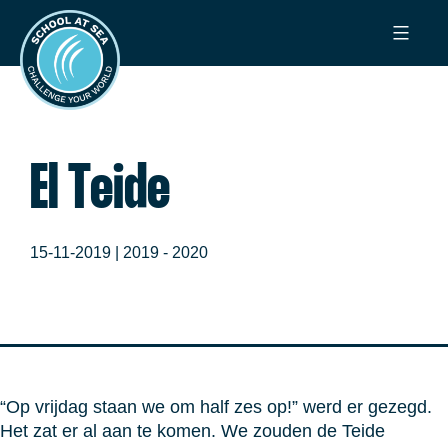
Ga
School
naar
at
de
Sea
inhoud
El Teide
15-11-2019 |
2019 - 2020
“Op vrijdag staan we om half zes op!” werd er gezegd.
Het zat er al aan te komen. We zouden de Teide