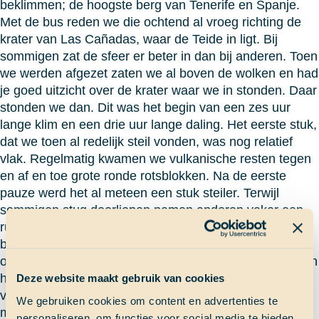
beklimmen; de hoogste berg van Tenerife en Spanje.
Met de bus reden we die ochtend al vroeg richting de
krater van Las Cañadas, waar de Teide in ligt. Bij
sommigen zat de sfeer er beter in dan bij anderen. Toen
we werden afgezet zaten we al boven de wolken en had
je goed uitzicht over de krater waar we in stonden. Daar
stonden we dan. Dit was het begin van een zes uur
lange klim en een drie uur lange daling. Het eerste stuk,
dat we toen al redelijk steil vonden, was nog relatief
vlak. Regelmatig kwamen we vulkanische resten tegen
en af en toe grote ronde rotsblokken. Na de eerste
pauze werd het al meteen een stuk steiler. Terwijl
sommigen stug doorliepen namen anderen vaker een
rustpauze. Nadat we langs de herberg waren gekomen
begon het klimmen pas écht. Langzaam bewogen we
ons voort over en tussen de rotsen. Wat veertig minuten
had moeten duren tot boven bleek veel langer. Een
Deze website maakt gebruik van cookies
voorbijganger had ons gezegd dat het nog twintig
We gebruiken cookies om content en advertenties te
minuten was. De volgende voorbijganger een kwartier
personaliseren, om functies voor social media te bieden