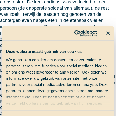
etensresten. De keukendienst was verkleind tot één
persoon (de dapperste soldaat van allemaal), de rest
was zoek. Terwijl de laatsten nog genoten van de
achtergebleven hapjes eten in de etensbak viel er
ineens van alles om. Overal hoorden we geratel van
potten en pannen, en de vuile vaat schoof een beetje
zielig heen en weer over de werkbank. Gelukkig was
daar onze keukenprins, Pascal, die de keukendienst
redde door met een geweldig idee te komen. De afwas
Deze website maakt gebruik van cookies
maar eens te gaan doen, werd het dan maar. Ook ik
We gebruiken cookies om content en advertenties te
besloot maar te helpen, een chaos dat het was.
personaliseren, om functies voor social media te bieden
Begeleid door liedjes zoals Captain Jack en Sterrenstof
en om ons websiteverkeer te analyseren. Ook delen we
kwamen we toch mooi de vuile was door, al was het wel
informatie over uw gebruik van onze site met onze
een gehaast om af te drogen, zo snel dat het uiteindelijk
partners voor social media, adverteren en analyse. Deze
ging. Pascal was al dansend helemaal in zijn element,
partners kunnen deze gegevens combineren met andere
en wat waren wij blij dat het bijna voorbij was.
informatie die u aan ze heeft verstrekt of die ze hebben
Keukenprins, bedankt! Je bent van harte welkom in
verzameld op basis van uw gebruik van hun services.
onze cuisine!
Jasmijn