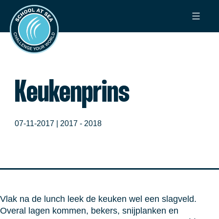
Ga
School
naar
at
de
Sea
inhoud
Keukenprins
07-11-2017 |
2017 - 2018
Vlak na de lunch leek de keuken wel een slagveld.
Overal lagen kommen, bekers, snijplanken en