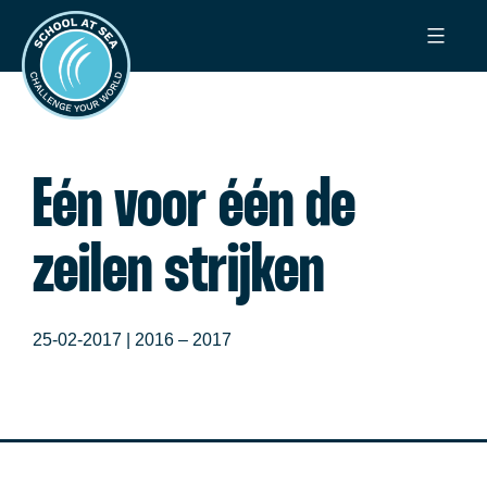
Ga
School
naar
at
de
Sea
inhoud
Eén voor één de
zeilen strijken
25-02-2017 |
2016 – 2017