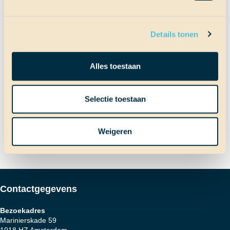
Terug naar Scheepslog
Details tonen
Alles toestaan
Bericht
Vorig bericht
Confetti in de lucht
Selectie toestaan
Volgend bericht
Déjà vu
navigatie
Weigeren
Contactgegevens
Bezoekadres
Marinierskade 59
1018 HZ Amsterdam