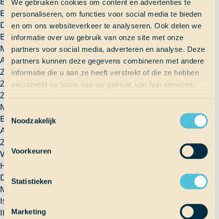
Een ijsberg die af is gedreven
We gebruiken cookies om content en advertenties te
En heeft beleefd oh zo veel
personaliseren, om functies voor social media te bieden
Dag na dag
en om ons websiteverkeer te analyseren. Ook delen we
Brengt de stroming het eind naderbij
informatie over uw gebruik van onze site met onze
Maar past de ijsberg nog
partners voor social media, adverteren en analyse. Deze
Aan het land erbij?
partners kunnen deze gegevens combineren met andere
Ze kan het niet geloven
informatie die u aan ze heeft verstrekt of die ze hebben
Zo meteen is het gedaan
verzameld op basis van uw gebruik van hun services.
Zo lang was het haar droom
Maar de zon is alweer onder aan het gaan
Toestemmingsselectie
Er komt bijna een einde
Noodzakelijk
Aan deze mooie dag
Ze is bijna bang voor
Voorkeuren
Wat de nacht brengen mag
Het al heus goedkomen
De zon komt wel weer op
Statistieken
Maar duurt dat te lang
Is de nacht een strop
Marketing
INDIA