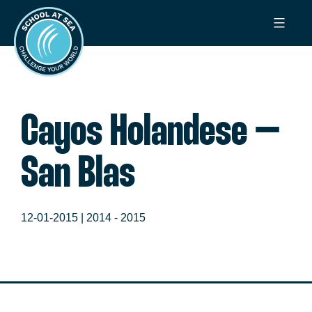
Ga
School
naar
at
de
Sea
inhoud
Cayos Holandese –
San Blas
12-01-2015 |
2014 - 2015