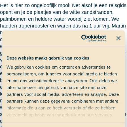
Het is hier zo ongelooflijk mooi! Net alsof je een reisgids
opent en je de plaatjes van de witte zandstranden,
palmbomen en heldere water voorbij ziet komen. We
hadden tropenrooster en waren dus na 1 uur vrij. Martin
had al heel vaak gezegd dat dit DE mooiste plek was
om te snorkelen. We waren omringd door een aantal
eilandjes en we mochten kiezen naar welke we wilden
gaan. Uiteindelijk gingen er verschillende boten naar de
Deze website maakt gebruik van cookies
verschillende eilandjes. Op het eerste eiland leefden
een paar mensen, het tweede eiland was onbewoond
We gebruiken cookies om content en advertenties te
en had een strand, een paar bomen en veel
personaliseren, om functies voor social media te bieden
bossage (hier hebben we ook overnacht). Het laatste
en om ons websiteverkeer te analyseren. Ook delen we
eiland was meer een zandbank met een prachtig
informatie over uw gebruik van onze site met onze
koraalrif! Veel mensen zijn gaan snorkelen wat echt de
partners voor social media, adverteren en analyse. Deze
moeite waard was! We hebben veel vissen en andere
partners kunnen deze gegevens combineren met andere
waterdieren gezien, mooie schelpen en zelfs
informatie die u aan ze heeft verstrekt of die ze hebben
springende roggen uit het water. Een bijzondere dag die
verzameld op basis van uw gebruik van hun services.
de meeste van ons denk ik niet snel gaan vergeten.