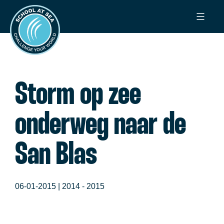
Ga
School
naar
at
de
Sea
inhoud
Storm op zee
onderweg naar de
San Blas
06-01-2015 |
2014 - 2015