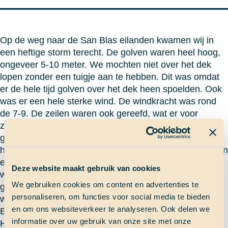
Op de weg naar de San Blas eilanden kwamen wij in
een heftige storm terecht. De golven waren heel hoog,
ongeveer 5-10 meter. We mochten niet over het dek
lopen zonder een tuigje aan te hebben. Dit was omdat
er de hele tijd golven over het dek heen spoelden. Ook
was er een hele sterke wind. De windkracht was rond
de 7-9. De zeilen waren ook gereefd, wat er voor
zorgde dat er minder oppervlakte is en we minder hard
gaan. In een van de nachtwachten zaten we op een
hele hoge snelheid er kwam een grote golf van achteren
en we gingen voor een paar seconden 17 knopen. Dit
Deze website maakt gebruik van cookies
was een uitzondering maar het meeste van de tijd
We gebruiken cookies om content en advertenties te
gingen we met een snelheid van 9 tot 12 knopen. Dit
personaliseren, om functies voor social media te bieden
weer ging door tot we aan kwamen in Panama (San
en om ons websiteverkeer te analyseren. Ook delen we
Blas eilanden).
informatie over uw gebruik van onze site met onze
Het is heel gaaf om met dit soort weer te varen, het