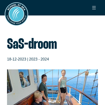
Ga
School
naar
at
de
Sea
inhoud
SaS-droom
18-12-2023 |
2023 - 2024