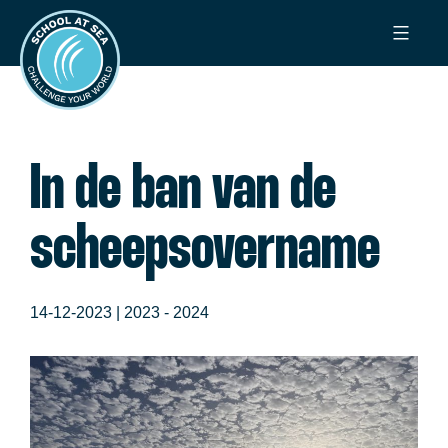
Ga
School
naar
at
de
Sea
inhoud
In de ban van de
scheepsovername
14-12-2023 |
2023 - 2024