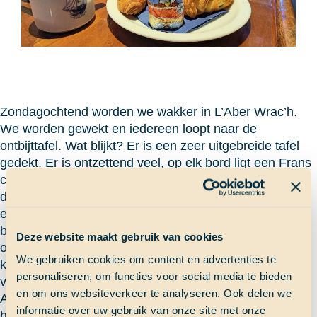
Zondagochtend worden we wakker in L’Aber Wrac’h.
We worden gewekt en iedereen loopt naar de
ontbijttafel. Wat blijkt? Er is een zeer uitgebreide tafel
gedekt. Er is ontzettend veel, op elk bord ligt een Frans
croissantje, een immens chocoladebroodje en
daarnaast een chocoladepaashaas. En dat alles met
een mooi blauw servetje. Er zijn verder nog Franse
baguettes, brood en toast. Het kan niet op, want er zijn
Deze website maakt gebruik van cookies
ook pannenkoekjes gebakken. Op tafel staan Franse
We gebruiken cookies om content en advertenties te
kaasjes, normale kaas, vlees, jam, Nutella en speciaal
personaliseren, om functies voor social media te bieden
voor de pannenkoekjes (schenk)stroop.
en om ons websiteverkeer te analyseren. Ook delen we
Als iedereen aan tafel zit, vertelt iemand dat paashaas
informatie over uw gebruik van onze site met onze
haar ingefluisterd heeft dat er paaseitjes verstopt zijn