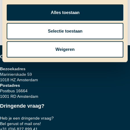
Bericht
Volgend bericht
Alles toestaan
Ogen open en anders BOEM!
navigatie
Selectie toestaan
Weigeren
Contactgegevens
Bezoekadres
Marinierskade 59
1018 HZ Amsterdam
Postadres
Postbus 16664
1001 RD Amsterdam
Dringende vraag?
Heb je een dringende vraag?
Bel gerust of mail ons!
+31 (0)6 827 899 41