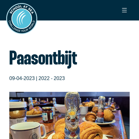
Ga
School
naar
at
de
Sea
inhoud
Paasontbijt
09-04-2023 |
2022 - 2023