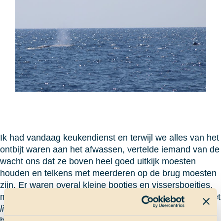
Ik had vandaag keukendienst en terwijl we alles van het
ontbijt waren aan het afwassen, vertelde iemand van de
wacht ons dat ze boven heel goed uitkijk moesten
houden en telkens met meerderen op de brug moesten
zijn. Er waren overal kleine bootjes en vissersboeitjes,
maar in de buurt was ook de US Coast Guard bezig met
live gun exercises
. Blijkbaar waren zij ook een beetje
boos op ons, want ze waren ons al een uur op aan het