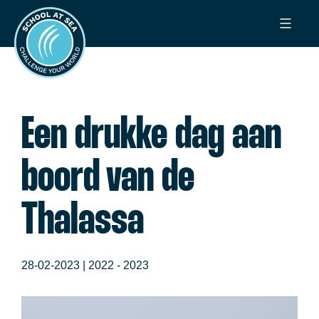
Ga
School
naar
at
de
Sea
inhoud
Een drukke dag aan
boord van de
Thalassa
28-02-2023 |
2022 - 2023