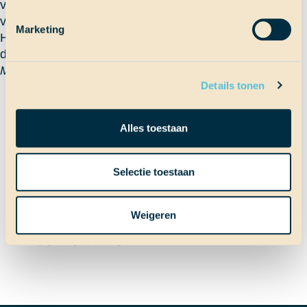
vieruurtje was weer speciale brownie met iced tea,
vanwege de jarige.
Marketing
Het was een drukke dag en we hebben veel leuke
dingen gedaan en gezien!
Matz
Details tonen
Terug naar Scheepslog
Alles toestaan
Bericht
Vorig bericht
Selectie toestaan
Aliens gespot?!
Weigeren
Volgend bericht
Waar is thuis?
navigatie