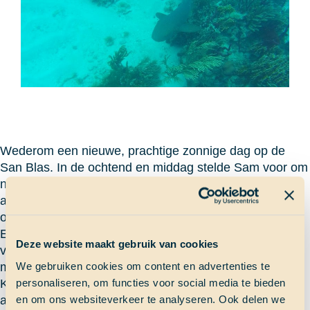
Wederom een nieuwe, prachtige zonnige dag op de
San Blas. In de ochtend en middag stelde Sam voor om
naar een rif te gaan. In de bijboot ga ik, met veertien
andere SaS’ers een stukje varen naar het rif dat tussen
ons eiland en een ander eiland ligt.
Eén voor één gaan we te water. Er zijn super veel
Deze website maakt gebruik van cookies
vissen, koraal en planten te zien. Op een gegeven
We gebruiken cookies om content en advertenties te
moment roept een mede-SaS’er: ´Een haai! Een haai!
personaliseren, om functies voor social media te bieden
Kom hier kijken, een haai!‘ Met z’n allen zwemmen wij
en om ons websiteverkeer te analyseren. Ook delen we
als gekken naar de plek waar een haai te zien is. Het is