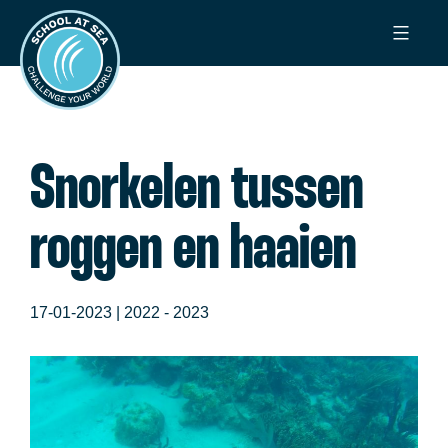
Ga
School
naar
at
de
Sea
inhoud
Snorkelen tussen
roggen en haaien
17-01-2023 |
2022 - 2023