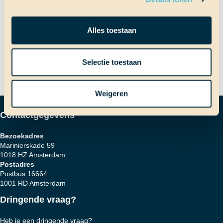
Bericht
Op een onbewoond eiland!
Alles toestaan
Volgend bericht
De laatste dag van de survival
navigatie
Selectie toestaan
Weigeren
Contactgegevens
Bezoekadres
Marinierskade 59
1018 HZ Amsterdam
Postadres
Postbus 16664
1001 RD Amsterdam
Dringende vraag?
Heb je een dringende vraag?