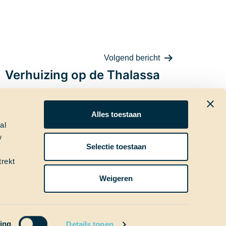
Volgend bericht
Verhuizing op de Thalassa
Alles toestaan
al
w
ia
Nieuwsbrief
Selectie toestaan
trekt
Weigeren
ing
Details tonen