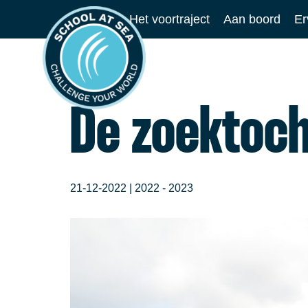
Ga
Het voortraject
Aan boord
Er
naar
School
de
at
inhoud
Sea
De zoektoch
21-12-2022 |
2022 - 2023