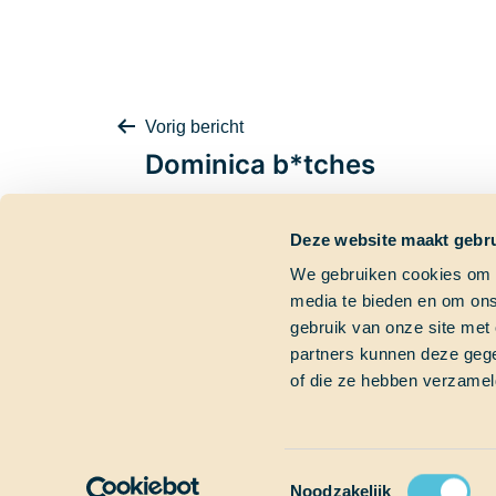
Bericht
Vorig bericht
Dominica b*tches
Deze website maakt gebru
navigatie
We gebruiken cookies om c
media te bieden en om ons
Contactgegevens
Dringende vra
gebruik van onze site met
partners kunnen deze gege
Bezoekadres
Heb je een dringend
of die ze hebben verzamel
Marinierskade 59
Bel gerust of mail on
1018 HZ Amsterdam
+31 (0)6 827 899 41
Postadres
info@schoolatsea.c
Postbus 16664
1001 RD Amsterdam
Toestemmingsselectie
Noodzakelijk