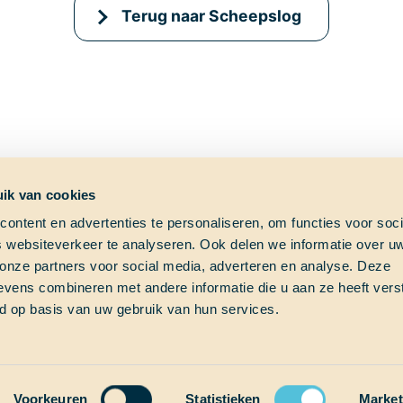
Terug naar Scheepslog
ik van cookies
ontent en advertenties te personaliseren, om functies voor soci
 websiteverkeer te analyseren. Ook delen we informatie over u
ag?
Shipfinder
Social med
 onze partners voor social media, adverteren en analyse. Deze
vens combineren met andere informatie die u aan ze heeft vers
e vraag?
Check hier waar School at
d op basis van uw gebruik van hun services.
s!
Sea op dit moment vaart!
Thalassa (Vesselfinder)
om
Thalassa (Marinetraffic)
Voorkeuren
Statistieken
Market