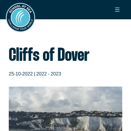
Ga
School
naar
at
de
Sea
inhoud
Cliffs of Dover
25-10-2022 |
2022 - 2023