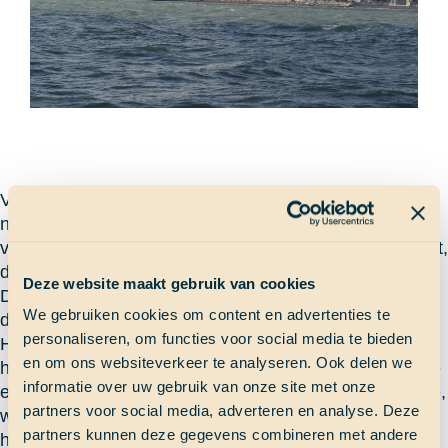
Vandaag was het wel een spannende dag, omdat we,
na twee dagen stilliggen bij Engeland, weer gingen
vertrekken richting Tenerife. Van Sam mocht mijn wacht,
de 9-12 wacht, de ra’s op om de zeilen uit te pakken.
Deze website maakt gebruik van cookies
Daar boven in de mast kon je het blauwgrijze water en
We gebruiken cookies om content en advertenties te
de kust van Engeland zien. Dit was echt genieten.
personaliseren, om functies voor social media te bieden
Hopend dat niemand weer zeeziek ging worden,
en om ons websiteverkeer te analyseren. Ook delen we
haalden we niet veel later het anker op en zetten we de
informatie over uw gebruik van onze site met onze
eerste zeilen. Ongeveer twee uur later zagen we mooie,
partners voor social media, adverteren en analyse. Deze
witte kliffen in zicht komen. The Cliffs of Dover! Vanuit
partners kunnen deze gegevens combineren met andere
het water zagen ze er nog spectaculairder uit. De zon