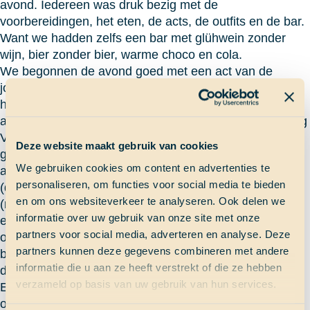
avond. Iedereen was druk bezig met de
voorbereidingen, het eten, de acts, de outfits en de bar.
Want we hadden zelfs een bar met glühwein zonder
wijn, bier zonder bier, warme choco en cola.
We begonnen de avond goed met een act van de
jongens, waarin ik de hoofdrol speelde als Arjen de
herder… Daarna hadden we vele optredens, van
armworstelwedstrijden tot een aflevering van Opsporing
Verzocht, je kon het zo gek niet bedenken. Zelf
Deze website maakt gebruik van cookies
geschreven liedjes tot complete musicals, het kon
We gebruiken cookies om content en advertenties te
allemaal. Uiteindelijk heeft onze enige echte Lil Salt
personaliseren, om functies voor social media te bieden
(docent) armpje geworsteld met onze held Flipper
en om ons websiteverkeer te analyseren. Ook delen we
(matroos) onder luid gejoel van de hele zaal. De avond
informatie over uw gebruik van onze site met onze
eindigde met veel gezelligheid en plezier, toen we al
partners voor social media, adverteren en analyse. Deze
onze SaS-bangers met volle borst meezongen. Toen
partners kunnen deze gegevens combineren met andere
begon het aftellen, er was nog iemand jarig de dag
informatie die u aan ze heeft verstrekt of die ze hebben
daarna.
verzameld op basis van uw gebruik van hun services.
En dat heeft ze zeker gemerkt om 12 uur. Een avond
om nooit te vergeten.