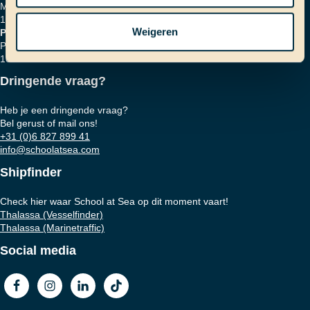
Marinierskade 59
1018 HZ Amsterdam
Weigeren
Postadres
Postbus 16664
1001 RD Amsterdam
Dringende vraag?
Heb je een dringende vraag?
Bel gerust of mail ons!
+31 (0)6 827 899 41
info@schoolatsea.com
Shipfinder
Check hier waar School at Sea op dit moment vaart!
Thalassa (Vesselfinder)
Thalassa (Marinetraffic)
Social media