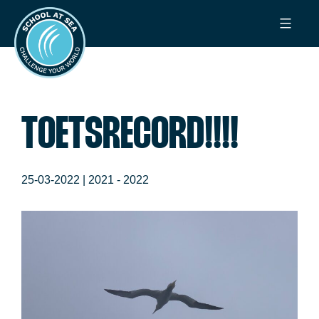
Ga
School
naar
at
de
Sea
inhoud
TOETSRECORD!!!!
25-03-2022 |
2021 - 2022