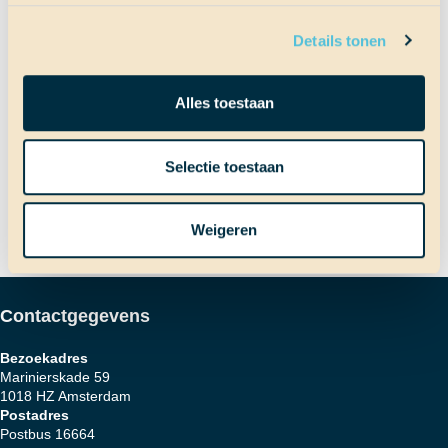
Details tonen
Bericht
Vorig bericht
Alles toestaan
BAM!
Volgend bericht
Selectie toestaan
Bonte avond 2.0!
navigatie
Weigeren
Contactgegevens
Bezoekadres
Marinierskade 59
1018 HZ Amsterdam
Postadres
Postbus 16664