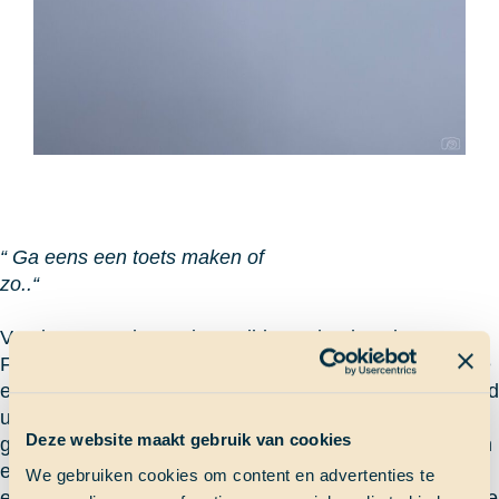
“ Ga eens een toets maken of
zo..“
Vandaag was de zon ingeruild voor heel veel regen op
Faial, de Azoren. Dit betekende niks minder dan dat we
een schooldagje hadden. Na een stevig ontbijt bestaand
uit havermout met suiker (of suiker met havermout..)
Deze website maakt gebruik van cookies
gingen we allemaal aan de bak voor school. We kregen
een motiverende toespraak van onze kapitein over dat
We gebruiken cookies om content en advertenties te
er nog echt wat moet gaan gebeuren voor school als we