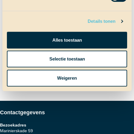
Terug naar Scheepslog
Details tonen
Alles toestaan
Bericht
Vorig bericht
Muiterij op komst!
Selectie toestaan
Volgend bericht
Vieren met z’n vieren
navigatie
Weigeren
Contactgegevens
Bezoekadres
Marinierskade 59