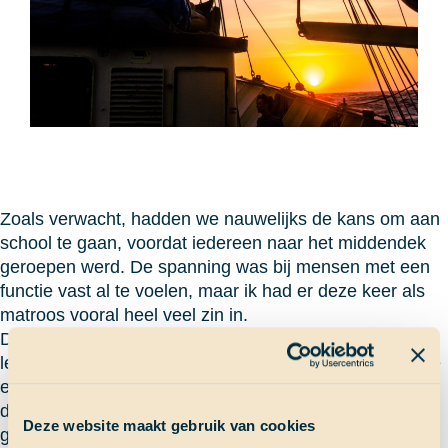
Zoals verwacht, hadden we nauwelijks de kans om aan
school te gaan, voordat iedereen naar het middendek
geroepen werd. De spanning was bij mensen met een
functie vast al te voelen, maar ik had er deze keer als
matroos vooral heel veel zin in.
De scheepsovername werd geopend door een
legendarisch optreden van onze dansers aan boord, de
enige echte
Third Harmony.
Na een opvoering die de
dag van tevoren, in het geheim, op het voordek was
Deze website maakt gebruik van cookies
geoefend, was het dan zo ver. Sam zei nog een paar