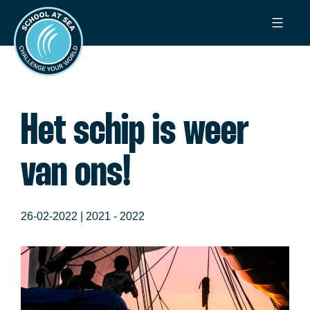
Ga
School
naar
at
de
Sea
inhoud
Het schip is weer
van ons!
26-02-2022 |
2021 - 2022