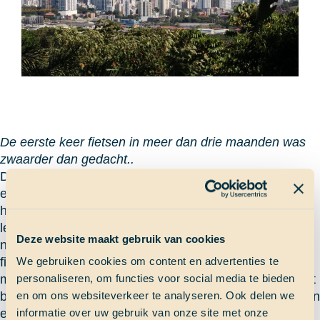
De eerste keer fietsen in meer dan drie maanden was
zwaarder dan gedacht..
De eerste volledige dag tijdens de eigen reis begon in
een heerlijk zacht bed midden in Panama City. Rond
half tien gingen we ontbijten met een appel en een
lekker broodje van de bakker. Daarna gingen we door
Deze website maakt gebruik van cookies
naar de rand van de stad om daar over een pier te
fietsen op een soort oranje vierpersoonsfiets. Het was
We gebruiken cookies om content en advertenties te
maar een uurtje, want we moesten natuurlijk binnen het
personaliseren, om functies voor social media te bieden
budget blijven, maar met het uitzicht op de grote oceaan
en om ons websiteverkeer te analyseren. Ook delen we
en de skyline van Panama City was het echt super
informatie over uw gebruik van onze site met onze