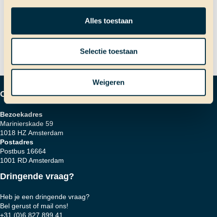
navigatie
Volgend bericht
Alles toestaan
Weg uit de city…
Selectie toestaan
Weigeren
Contactgegevens
Bezoekadres
Marinierskade 59
1018 HZ Amsterdam
Postadres
Postbus 16664
1001 RD Amsterdam
Dringende vraag?
Heb je een dringende vraag?
Bel gerust of mail ons!
+31 (0)6 827 899 41