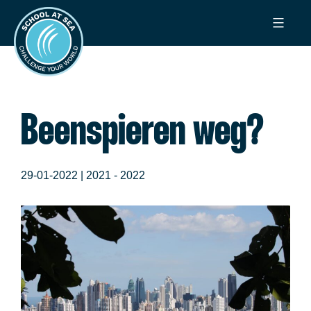
Ga
School
naar
at
de
Sea
inhoud
Beenspieren weg?
29-01-2022 |
2021 - 2022