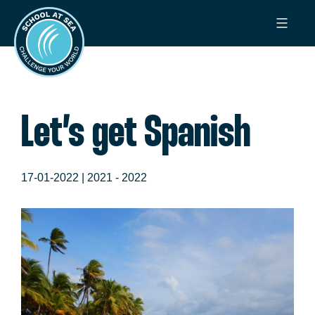
Ga
School
naar
at
de
Sea
inhoud
Let’s get Spanish
17-01-2022 |
2021 - 2022