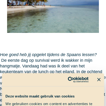
Hoe goed heb jij opgelet tijdens de Spaans lessen?
De eerste dag op survival werd ik wakker in mijn
hangmatje. Vandaag had was ik deel van het
keukenteam van de lunch op het eiland. In de ochtend
waren we al bezig met het deeg en na het ontbijt zijn we
verder gegaan net het kneden en het bakken.
Nadat we klaar waren met de lunch, besloot ik een
bezoekje te nemen aan de eigenaren/bewoners van het
Deze website maakt gebruik van cookies
eiland. Ik had namelijk gehoord dat ze puppy‘s hadden.
We gebruiken cookies om content en advertenties te
En jawel, toen ik aankwam kreeg ik van een klein