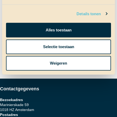
Terug naar Scheepslog
Details tonen
Bericht
Vorig bericht
Alles toestaan
Palmbladen
Volgend bericht
Selectie toestaan
De laatste dag van de survival.
navigatie
Weigeren
Contactgegevens
Bezoekadres
Marinierskade 59
1018 HZ Amsterdam
Postadres