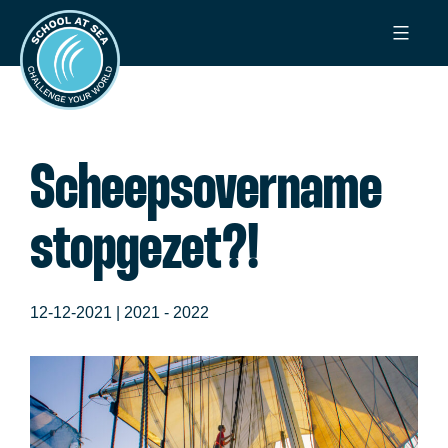
Ga
School
naar
at
de
Sea
inhoud
Scheepsovername
stopgezet?!
12-12-2021 |
2021 - 2022