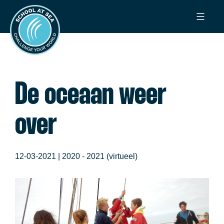
Ga
School
naar
at
de
Sea
inhoud
De oceaan weer
over
12-03-2021 |
2020 - 2021 (virtueel)