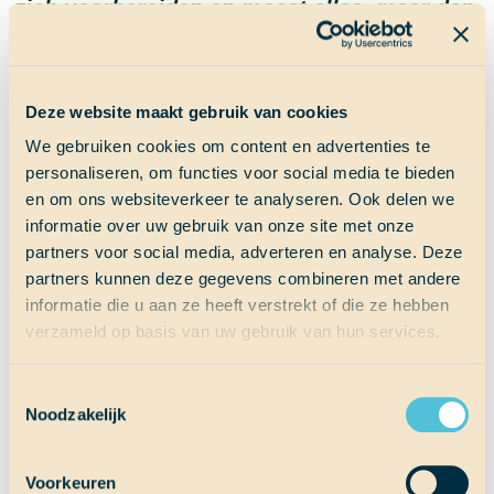
zich voorbereiden en moest alles, maar dan
ook alles, zeevast gezet worden. We zijn dan
wel niet meer in de Bermudadriehoek, er
gaan waarschijnlijk golven komen die gelijk
Deze website maakt gebruik van cookies
zijn aan de golven in dat gebied.
We gebruiken cookies om content en advertenties te
personaliseren, om functies voor social media te bieden
Nu zijn we op weg naar de Azoren. Veel
en om ons websiteverkeer te analyseren. Ook delen we
mensen hebben er zin in: we gaan een
informatie over uw gebruik van onze site met onze
kadeschildering maken én we kunnen weer
partners voor social media, adverteren en analyse. Deze
gebruik maken van een Europese
partners kunnen deze gegevens combineren met andere
telefoonbundel! Dat betekent dat we geen
informatie die u aan ze heeft verstrekt of die ze hebben
WiFi-hotspots meer op hoeven te zoeken. De
verzameld op basis van uw gebruik van hun services.
oversteek duurt rond de twaalf dagen, de
zeilfanaten hebben zin om weer fanatiek het
Toestemmingsselectie
Noodzakelijk
schip te besturen, de scholieren gaan hard
aan de slag om toetsen te maken en de
zeezieken? Die bereiden zich mentaal alvast
Voorkeuren