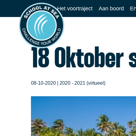
Ga
Het voortraject
Aan boord
Er
naar
School
de
at
inhoud
Sea
18 Oktober 
08-10-2020 |
2020 - 2021 (virtueel)