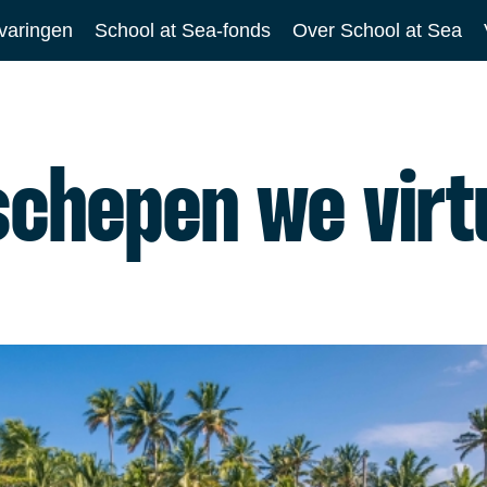
varingen
School at Sea-fonds
Over School at Sea
schepen we virtu