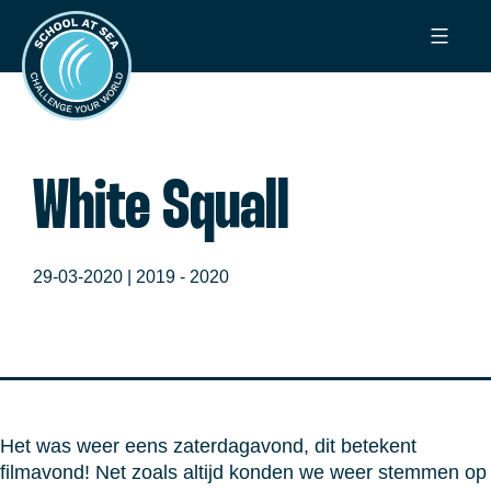
Ga
School
naar
at
de
Sea
inhoud
White Squall
29-03-2020 |
2019 - 2020
Het was weer eens zaterdagavond, dit betekent
filmavond! Net zoals altijd konden we weer stemmen op