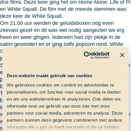
drie films. Deze keer ging het om Home Alone, Life of Pi
en White Squall. De film met de meeste stemmen was
deze keer de White Squall.
Om 21:00 uur werden de geluidsboxen nog even
zeevast gezet en dit was wel nodig aangezien we erg
heen en weer gingen. Iedereen had zijn plekje in de
salon gevonden en er ging zelfs popcorn rond. White
Squall is een avontuurlijke film uit de jaren ’90 over
jongeren op een groot zeilschip, een beetje zoals
School at Sea. De jongeren lopen net zoals wij wachten
en zeilen de wereld over. Op het schip vinden situaties
Deze website maakt gebruik van cookies
plaats die wij ook aan boord hebben. En, het
We gebruiken cookies om content en advertenties te
belangrijkste: het is een waargebeurd verhaal.
personaliseren, om functies voor social media te bieden
Tijdens een van de wachten is er een ontzettend grote
en om ons websiteverkeer te analyseren. Ook delen we
bui, de kapitein en bemanning kunnen niet meer
informatie over uw gebruik van onze site met onze
ingrijpen en het is te laat, ze zinken. Twee jongeren, de
partners voor social media, adverteren en analyse. Deze
vrouw van de kapitein en de kok verdrinken. De kapitein
partners kunnen deze gegevens combineren met andere
wordt aangeklaagd omdat hij verantwoordelijk was,
informatie die u aan ze heeft verstrekt of die ze hebben
maar hij wordt onschuldig verklaard.