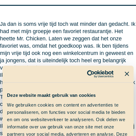
Ja dan is soms vrije tijd toch wat minder dan gedacht. Ik
had met mijn groepje een favoriet restaurantje. Het
heette Mr. Chicken. Laten we zeggen dat het onze
favoriet was, omdat het goedkoop was. Ik ben tijdens
mijn vrije tijd ook nog een winkelcentrum in geweest en
ja jongens, dat is uiteindelijk toch heel erg belangrijk
voor dit verhaal.
Ik liep op mijn dooie gemakje en met een volle maag
het restaurantje uit. Ik dacht “Ah mooi een WIFI plek.” Ik
pakte mijn telefoon en toen…. en toen… ehmm.. MIJN
Deze website maakt gebruik van cookies
TELEFOON!!!!!! Hij is weg. Ik rende naar Mr. Chicken,
checkte alle prullenbakken, terwijl ik uitgelachen werd
We gebruiken cookies om content en advertenties te
door de mensen van de winkel en ja jongens, hij is
personaliseren, om functies voor social media te bieden
weg… Dit wordt een hele lange avond dacht ik.
en om ons websiteverkeer te analyseren. Ook delen we
Ik moest uiteindelijk wel om 22:00 uur terug zijn, dus wij
informatie over uw gebruik van onze site met onze
stapten de bus in en reden terug naar St. George.
partners voor social media, adverteren en analyse. Deze