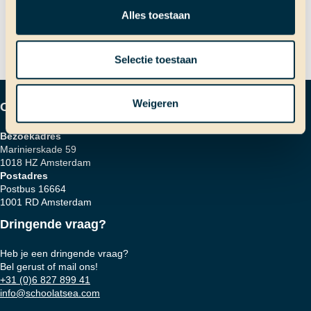
navigatie
middeleeuws tintje
Alles toestaan
Selectie toestaan
Weigeren
Contactgegevens
Bezoekadres
Marinierskade 59
1018 HZ Amsterdam
Postadres
Postbus 16664
1001 RD Amsterdam
Dringende vraag?
Heb je een dringende vraag?
Bel gerust of mail ons!
+31 (0)6 827 899 41
info@schoolatsea.com