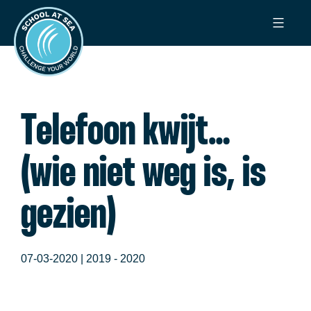
Ga
School
naar
at
de
Sea
inhoud
Telefoon kwijt…
(wie niet weg is, is
gezien)
07-03-2020 |
2019 - 2020