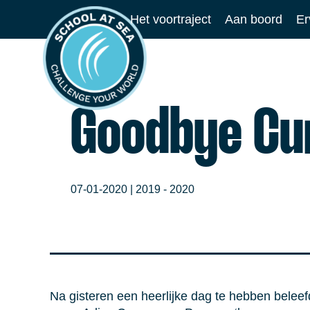
Ga
Het voortraject
Aan boord
Er
naar
School
de
at
inhoud
Sea
Goodbye Cu
07-01-2020 |
2019 - 2020
Na gisteren een heerlijke dag te hebben beleefd