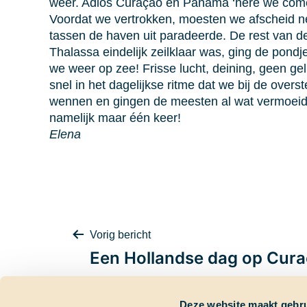
weer. Adios Curaçao en Panama ‘here we come
Voordat we vertrokken, moesten we afscheid n
tassen de haven uit paradeerde. De rest van de
Thalassa eindelijk zeilklaar was, ging de pon
we weer op zee! Frisse lucht, deining, geen g
snel in het dagelijkse ritme dat we bij de overs
wennen en gingen de meesten al wat vermoeider
namelijk maar één keer!
Elena
Bericht
Vorig bericht
Een Hollandse dag op Cur
Deze website maakt gebru