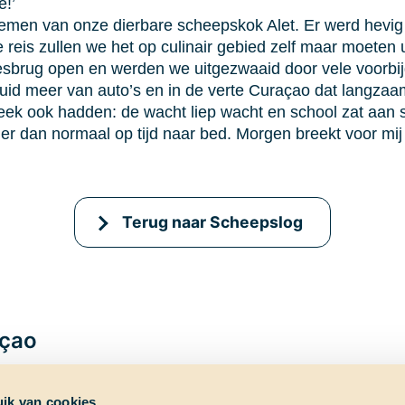
!’
emen van onze dierbare scheepskok Alet. Er werd hevig
 reis zullen we het op culinair gebied zelf maar moeten
djesbrug open en werden we uitgezwaaid door vele voorbi
eluid meer van auto’s en in de verte Curaçao dat langza
teek ook hadden: de wacht liep wacht en school zat aan sc
 dan normaal op tijd naar bed. Morgen breekt voor mij 
Terug naar Scheepslog
açao
ik van cookies