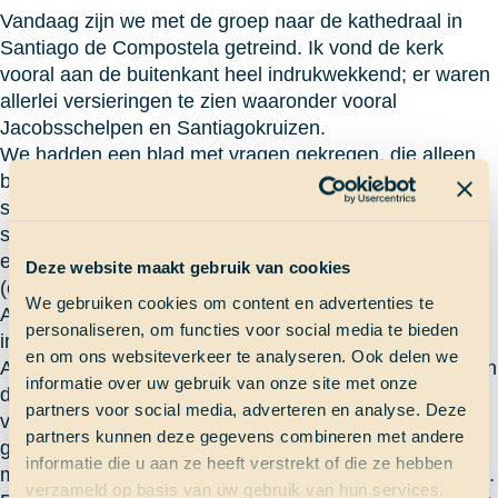
Vandaag zijn we met de groep naar de kathedraal in
Santiago de Compostela getreind. Ik vond de kerk
vooral aan de buitenkant heel indrukwekkend; er waren
allerlei versieringen te zien waaronder vooral
Jacobsschelpen en Santiagokruizen.
We hadden een blad met vragen gekregen, die alleen
beantwoord konden worden door mensen vragen te
stellen (in het Spaans!). Op het plein van de kerk
stonden heel erg veel toeristen, maar ook hebben we
een paar mensen gesproken die één van de routes
Deze website maakt gebruik van cookies
(caminos) van honderden kilometers hebben gelopen.
We gebruiken cookies om content en advertenties te
Aan de binnenkant was de kerk helaas minder
personaliseren, om functies voor social media te bieden
indrukwekkend, omdat hij helemaal werd gerenoveerd.
en om ons websiteverkeer te analyseren. Ook delen we
Alle ramen waren bedekt met stof en een groot deel van
informatie over uw gebruik van onze site met onze
de kerk was onbereikbaar. Er was dus helaas niet zo
partners voor social media, adverteren en analyse. Deze
veel te zien… Daarom zijn we ook nog even de stad in
partners kunnen deze gegevens combineren met andere
gegaan waar we churros hebben gegeten. Op die
informatie die u aan ze heeft verstrekt of die ze hebben
manier konden we ook ons Spaans een beetje oefenen.
verzameld op basis van uw gebruik van hun services.