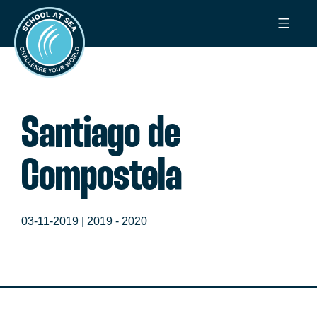
Ga
School
naar
at
de
Sea
inhoud
Santiago de
Compostela
03-11-2019 |
2019 - 2020