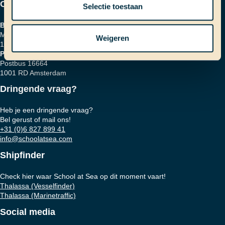
Contactgegevens
Selectie toestaan
Bezoekadres
Marinierskade 59
Weigeren
1018 HZ Amsterdam
Postadres
Postbus 16664
1001 RD Amsterdam
Dringende vraag?
Heb je een dringende vraag?
Bel gerust of mail ons!
+31 (0)6 827 899 41
info@schoolatsea.com
Shipfinder
Check hier waar School at Sea op dit moment vaart!
Thalassa (Vesselfinder)
Thalassa (Marinetraffic)
Social media