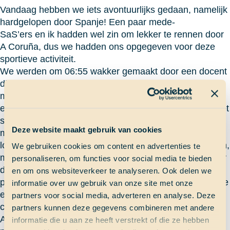
Vandaag hebben we iets avontuurlijks gedaan, namelijk
hardgelopen door Spanje! Een paar mede-
SaS’ers en ik hadden wel zin om lekker te rennen door
A Coruña, dus we hadden ons opgegeven voor deze
sportieve activiteit.
We werden om 06:55 wakker gemaakt door een docent
die met ons de stad wilde verkennen. Binnen vijf
minuten stond iedereen op de steiger, want we hadden
er zin in. We hebben gelopen langs de boulevard en het
strand. Ook de historische binnenstad was niet te
Deze website maakt gebruik van cookies
missen. Door de stoplichten en verschillende
looptempo’s was het soms lastig om bij elkaar te blijven,
We gebruiken cookies om content en advertenties te
maar ondanks dat is het wel gelukt. Toen we terug naar
personaliseren, om functies voor social media te bieden
de Thalassa renden, konden we genieten van een
en om ons websiteverkeer te analyseren. Ook delen we
prachtige zonsopkomst. De lucht kleurde roze en oranje
informatie over uw gebruik van onze site met onze
en met het schip op de achtergrond was het plaatje
partners voor social media, adverteren en analyse. Deze
compleet.
partners kunnen deze gegevens combineren met andere
Aan boord stond het ontbijt klaar en hebben we onze
informatie die u aan ze heeft verstrekt of die ze hebben