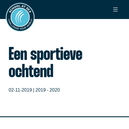
Ga
School
naar
at
de
Sea
inhoud
Een sportieve
ochtend
02-11-2019 |
2019 - 2020