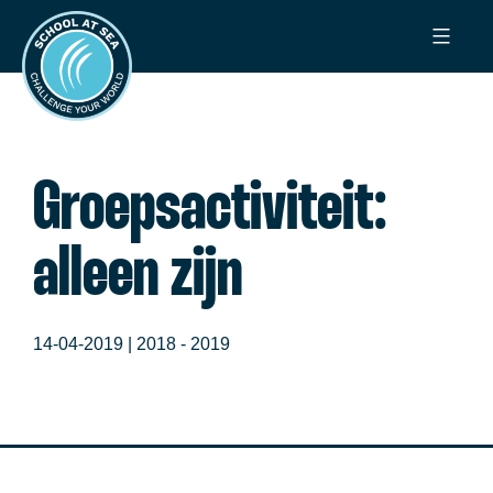
Ga
School
naar
at
de
Sea
inhoud
Groepsactiviteit:
alleen zijn
14-04-2019 |
2018 - 2019