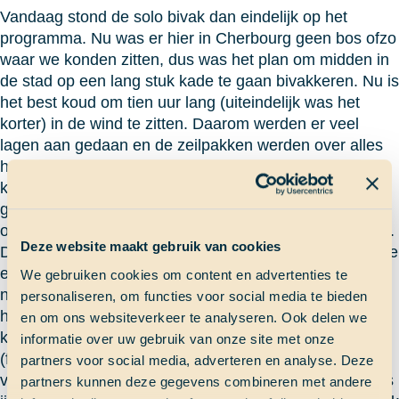
Vandaag stond de solo bivak dan eindelijk op het
programma. Nu was er hier in Cherbourg geen bos ofzo
waar we konden zitten, dus was het plan om midden in
de stad op een lang stuk kade te gaan bivakkeren. Nu is
het best koud om tien uur lang (uiteindelijk was het
korter) in de wind te zitten. Daarom werden er veel
lagen aan gedaan en de zeilpakken werden over alles
heen aangetrokken. Nadat we verdeeld waren over de
kade, werden de koekjes en flessen water tevoorschijn
gehaald. Ik zat bij de rand van een kuil waar een grote
onderzeeër lag en daar kwamen dus heel veel mensen.
Deze website maakt gebruik van cookies
Die kijken je dan raar aan als je op de grond ligt, alsof je
een zwerver bent. Gelukkig konden we deze Fransen
We gebruiken cookies om content en advertenties te
niet verstaan en wisten we dus niet of ze het over ons
personaliseren, om functies voor social media te bieden
hadden. Na een tijdje krijg je het ondanks al die laagjes
en om ons websiteverkeer te analyseren. Ook delen we
kleding toch koud en besluit je eens wat jumping jacks
informatie over uw gebruik van onze site met onze
(fitnessoefeningen) te gaan doen. Nu zaten we zo ver
partners voor social media, adverteren en analyse. Deze
van elkaar af, dat we elkaar nog wel konden zien en als
partners kunnen deze gegevens combineren met andere