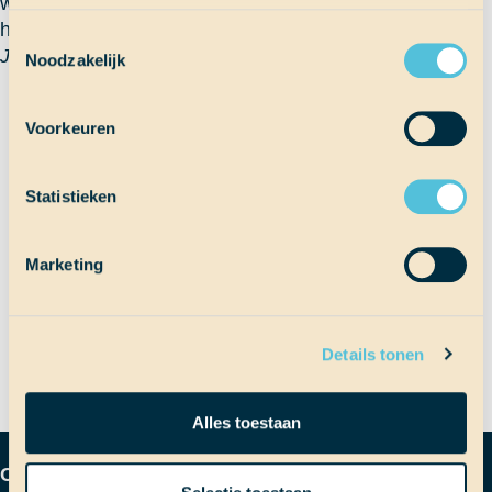
weer niet aan te slepen. Maar dat doen we met liefde
hoor.
Toestemmingsselectie
Jonna
Noodzakelijk
Terug naar Scheepslog
Voorkeuren
Statistieken
Bericht
Vorig bericht
Calm after the storm
Marketing
Volgend bericht
Hiep hiep hoera!
navigatie
Details tonen
Alles toestaan
Contactgegevens