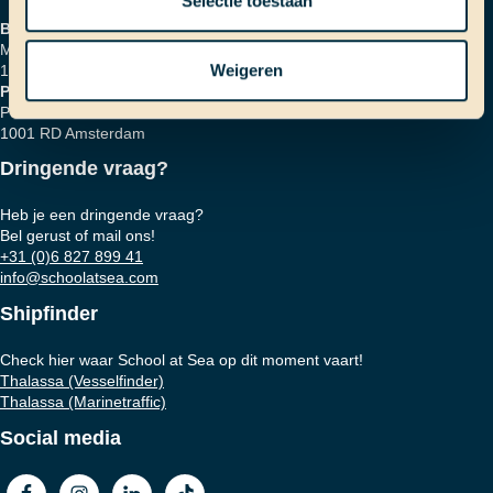
Selectie toestaan
Bezoekadres
Marinierskade 59
Weigeren
1018 HZ Amsterdam
Postadres
Postbus 16664
1001 RD Amsterdam
Dringende vraag?
Heb je een dringende vraag?
Bel gerust of mail ons!
+31 (0)6 827 899 41
info@schoolatsea.com
Shipfinder
Check hier waar School at Sea op dit moment vaart!
Thalassa (Vesselfinder)
Thalassa (Marinetraffic)
Social media