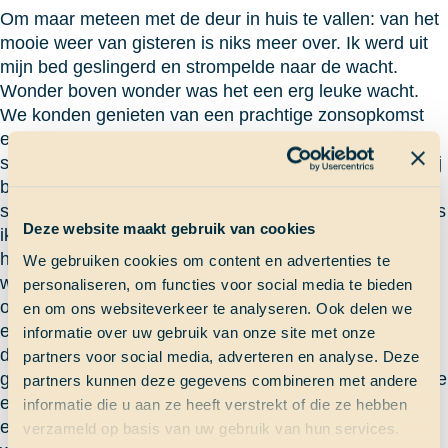
Om maar meteen met de deur in huis te vallen: van het
mooie weer van gisteren is niks meer over. Ik werd uit
mijn bed geslingerd en strompelde naar de wacht.
Wonder boven wonder was het een erg leuke wacht.
We konden genieten van een prachtige zonsopkomst
en dolfijnen. Binnen leek het echter op de schuine
scène van ‘Alles Mag Op Zaterdag’. Vandaag ben ik mij
bewust geworden van de ongemakken van een schuin
schip. Tandenpoetsen bijvoorbeeld: na mijn wacht poets
Deze website maakt gebruik van cookies
ik mijn tanden in de keuken omdat ik anders mijn
hutgenoten wakker maak. Alleen stroomt je water niet
We gebruiken cookies om content en advertenties te
weg omdat het putje aan de verkeerde kant zit. Maar
personaliseren, om functies voor social media te bieden
ook de tafel dekken, water drinken, je bed in klimmen
en om ons websiteverkeer te analyseren. Ook delen we
en traplopen vergt het een en ander aan
informatie over uw gebruik van onze site met onze
doorzettingsvermogen en geduld. Wat ook nog steeds
partners voor social media, adverteren en analyse. Deze
gepaard gaat met wind, golven en deining zijn zeeziekte
partners kunnen deze gegevens combineren met andere
en vermoeidheid. Dus ik trek mijn doktersjas weer aan
informatie die u aan ze heeft verstrekt of die ze hebben
en zeeziektepillen, glaasjes water en wc-papiertjes zijn
verzameld op basis van uw gebruik van hun services.