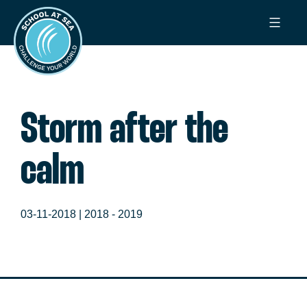
Ga
School
naar
at
de
Sea
inhoud
Storm after the
calm
03-11-2018 |
2018 - 2019