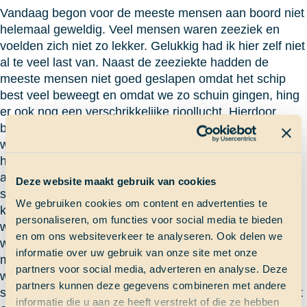
Vandaag begon voor de meeste mensen aan boord niet
helemaal geweldig. Veel mensen waren zeeziek en
voelden zich niet zo lekker. Gelukkig had ik hier zelf niet
al te veel last van. Naast de zeeziekte hadden de
meeste mensen niet goed geslapen omdat het schip
best veel beweegt en omdat we zo schuin gingen, hing
er ook nog een verschrikkelijke rioollucht. Hierdoor
begon ik me wel een beetje ziek te voelen! Gelukkig
waren er ook leuke dingen: er was een lekkere wind,
het was niet al te koud en zelfs zijn de eerste dolfijnen
al gespot. Dit was in mijn wacht, maar omdat ik aan het
Deze website maakt gebruik van cookies
sturen was, heb ik deze helaas gemist! In de avond
We gebruiken cookies om content en advertenties te
kregen steeds minder mensen last van de zeeziekte en
personaliseren, om functies voor social media te bieden
werd de rioollucht ook minder. Dit maakte iedereen al
en om ons websiteverkeer te analyseren. Ook delen we
weer wat vrolijker. Helaas nam de wind ook af, dus
informatie over uw gebruik van onze site met onze
moesten we op de motor gaan varen. Hierdoor had de
partners voor social media, adverteren en analyse. Deze
wacht niet heel veel meer te doen behalve op de uitkijk
partners kunnen deze gegevens combineren met andere
staan. Ook heb ik Engeland en Frankrijk gezien. Omdat
informatie die u aan ze heeft verstrekt of die ze hebben