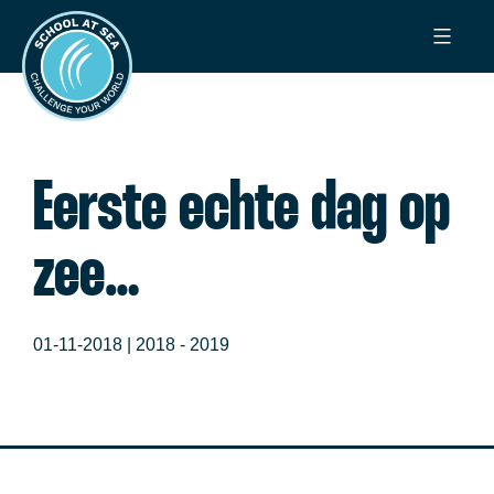
Ga
School
naar
at
de
Sea
inhoud
Eerste echte dag op
zee…
01-11-2018 |
2018 - 2019