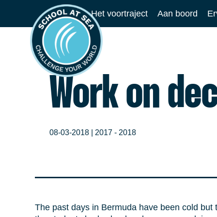
Ga
Het voortraject
Aan boord
Er
naar
School
de
at
inhoud
Sea
Work on de
08-03-2018 |
2017 - 2018
The past days in Bermuda have been cold but tod