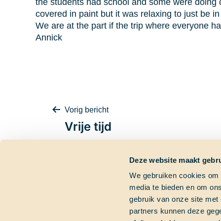
the students had school and some were doing cho
covered in paint but it was relaxing to just be 
We are at the part if the trip where everyone ha
Annick
Bericht
Vorig bericht
Vrije tijd
Deze website maakt gebru
navigatie
We gebruiken cookies om c
media te bieden en om ons
Contactgegevens
Dringende vra
gebruik van onze site met
partners kunnen deze gege
Bezoekadres
Heb je een dringend