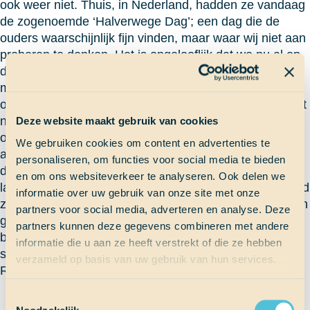
ook weer niet. Thuis, in Nederland, hadden ze vandaag
de zogenoemde ‘Halverwege Dag’; een dag die de
ouders waarschijnlijk fijn vinden, maar waar wij niet aan
proberen te denken. Het is ongelooflijk dat we nu al op
de helft zitten van onze reis. We hebben zo veel
meegemaakt, woorden zijn er niet genoeg om het te
omschrijven. Maar ja, natuurlijk gingen we vandaag niet
naar Nederland. Nee, we gingen naar ons huis. Naar
Deze website maakt gebruik van cookies
ons schip. Vol verhalen en avonturen praatten we
We gebruiken cookies om content en advertenties te
allemaal bij over onze ervaringen tijdens de eigen reis,
personaliseren, om functies voor social media te bieden
die vandaag is afgelopen. Het was raar om zo lang aan
en om ons websiteverkeer te analyseren. Ook delen we
land geweest te zijn. Acht dagen is nogal wat als je altijd
informatie over uw gebruik van onze site met onze
zee gewend bent. Toch hebben we allemaal genoten en
partners voor social media, adverteren en analyse. Deze
geleerd van en over elkaar, en ik denk dat dat het
partners kunnen deze gegevens combineren met andere
belangrijkste is. We gingen terug naar huis, naar ons
informatie die u aan ze heeft verstrekt of die ze hebben
schip. Daar waar alles anders is.
verzameld op basis van uw gebruik van hun services.
Robin
Toestemmingsselectie
Terug naar Scheepslog