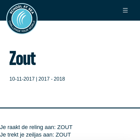
Ga
School
naar
at
de
Sea
inhoud
Zout
10-11-2017 |
2017 - 2018
Je raakt de reling aan: ZOUT
Je trekt je zeiljas aan: ZOUT