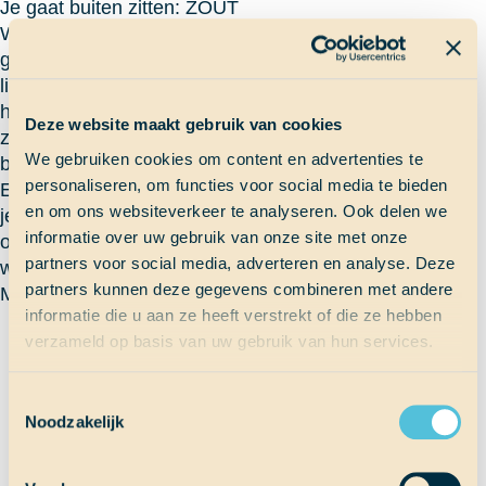
Je gaat buiten zitten: ZOUT
Werkelijk alles hier aan boord is ZOUT. Je kunt het zo
gek niet verzinnen. Als je na je wacht in je bed gaat
liggen dan plak je aan je bed omdat er een golf over je
heen is geslagen. De enige plek op dit schip waar geen
Deze website maakt gebruik van cookies
zout is, is de wasmachine. Daarom is iedereen ook zo
We gebruiken cookies om content en advertenties te
blij als hun zoutloze was daaruit komt.
personaliseren, om functies voor social media te bieden
En dan hoor ik je denken: “ZOUT dat gooi je toch over
en om ons websiteverkeer te analyseren. Ook delen we
je eten heen?”. Eh nee… Wij hebben er de hele tijd
informatie over uw gebruik van onze site met onze
overal mee te maken. Dus als je nog zout nodig hebt,
partners voor social media, adverteren en analyse. Deze
wij hebben hier genoeg!
partners kunnen deze gegevens combineren met andere
Maike
informatie die u aan ze heeft verstrekt of die ze hebben
verzameld op basis van uw gebruik van hun services.
Terug naar Scheepslog
Toestemmingsselectie
Noodzakelijk
Vorig bericht
De broodbakles