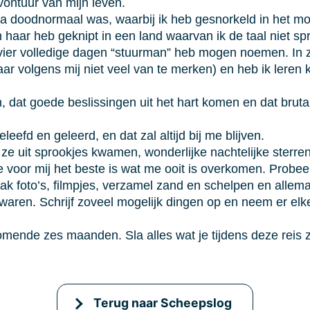
vontuur van mijn leven.
na doodnormaal was, waarbij ik heb gesnorkeld in het moo
 haar heb geknipt in een land waarvan ik de taal niet sp
 vier volledige dagen “stuurman” heb mogen noemen. In 
aar volgens mij niet veel van te merken) en heb ik lere
ken, dat goede beslissingen uit het hart komen en dat b
leefd en geleerd, en dat zal altijd bij me blijven.
ze uit sprookjes kwamen, wonderlijke nachtelijke sterren
 voor mij het beste is wat me ooit is overkomen. Probeer 
k foto’s, filmpjes, verzamel zand en schelpen en allema
ewaren. Schrijf zoveel mogelijk dingen op en neem er elke 
omende zes maanden. Sla alles wat je tijdens deze reis zi
Terug naar Scheepslog