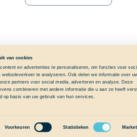
ik van cookies
ontent en advertenties te personaliseren, om functies voor soci
 websiteverkeer te analyseren. Ook delen we informatie over u
ag?
Shipfinder
Social med
 onze partners voor social media, adverteren en analyse. Deze
vens combineren met andere informatie die u aan ze heeft vers
e vraag?
Check hier waar School at
d op basis van uw gebruik van hun services.
s!
Sea op dit moment vaart!
Thalassa (Vesselfinder)
om
Thalassa (Marinetraffic)
Voorkeuren
Statistieken
Market