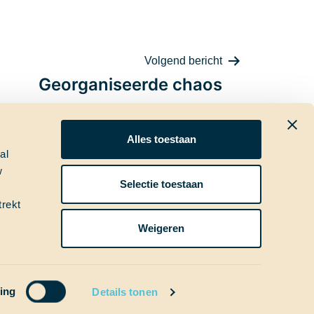
Volgend bericht
Georganiseerde chaos
Alles toestaan
al
w
ia
Nieuwsbrief
Selectie toestaan
trekt
Weigeren
ing
Details tonen