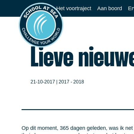
Ga
Het voortraject
Aan boord
Er
naar
School
de
at
inhoud
Sea
Lieve nieuw
21-10-2017 |
2017 - 2018
Op dit moment, 365 dagen geleden, was ik net 