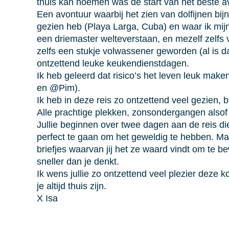
thuis kan noemen was de start van het beste a
Een avontuur waarbij het zien van dolfijnen bij
gezien heb (Playa Larga, Cuba) en waar ik mijn
een driemaster welteverstaan, en mezelf zelfs
zelfs een stukje volwassener geworden (al is d
ontzettend leuke keukendienstdagen.
Ik heb geleerd dat risico’s het leven leuk ma
en @Pim).
Ik heb in deze reis zo ontzettend veel gezien, be
Alle prachtige plekken, zonsondergangen alsof 
Jullie beginnen over twee dagen aan de reis die
perfect te gaan om het geweldig te hebben. Maa
briefjes waarvan jij het ze waard vindt om te b
sneller dan je denkt.
Ik wens jullie zo ontzettend veel plezier deze k
je altijd thuis zijn.
X Isa