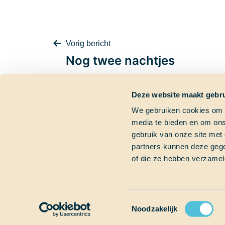
Bericht
Vorig bericht
Nog twee nachtjes
Deze website maakt gebru
navigatie
We gebruiken cookies om c
media te bieden en om ons
Contactgegevens
Dringende vra
gebruik van onze site met
partners kunnen deze gege
Bezoekadres
Heb je een dringend
of die ze hebben verzamel
Marinierskade 59
Bel gerust of mail on
1018 HZ Amsterdam
+31 (0)6 827 899 41
Postadres
info@schoolatsea.c
Postbus 16664
1001 RD Amsterdam
Toestemmingsselectie
Noodzakelijk