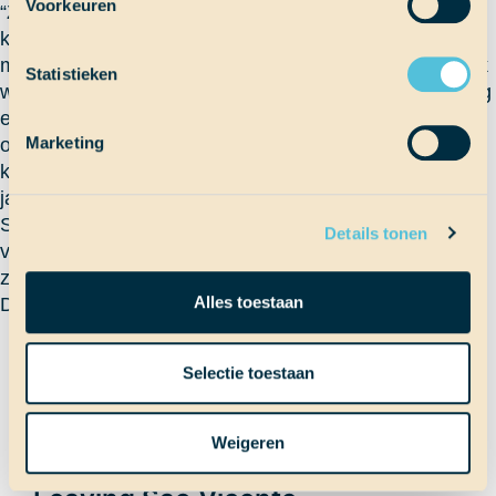
Voorkeuren
“ZWEMMEN”! Supernice in dit lekkere weer. De
keukendienst moest eerst even de mix klaarmaken,
maar mocht daarna ook een frisse duik nemen. Heerlijk
Statistieken
was het water! Na gezwommen te hebben kwam er nog
een leuke mededeling: we bleven stilliggen en mochten
Marketing
op het middendek na het avondeten een film gaan
kijken. Na het avondeten gingen we dus een door de
jarige job uitgekozen film kijken. Tijdens de film was
Sam zijn brownie ook klaar. We hadden hem leuk
Details tonen
versierd met hagelslag en chocolade saus. Het was
zeker een leuke dag vandaag!
Alles toestaan
Denise
Terug naar Scheepslog
Selectie toestaan
Weigeren
Vorig bericht