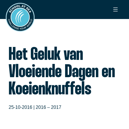
Ga
School
naar
at
de
Sea
inhoud
Het Geluk van
Vloeiende Dagen en
Koeienknuffels
25-10-2016 |
2016 – 2017