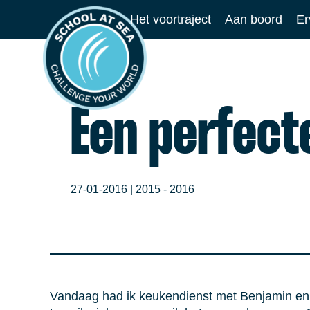
Ga
Het voortraject
Aan boord
Er
naar
School
de
at
inhoud
Sea
Een perfect
27-01-2016 |
2015 - 2016
Vandaag had ik keukendienst met Benjamin en 