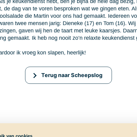
s je keukendienst hebt, ben je bijna de hele dag bezig, is
, de dag van te voren besproken wat we gingen eten. Al
olsalade die Martin voor ons had gemaakt. Iedereen von
aren twee mensen jarig: Dieneke (17) en Tom (16). Wij 
ingen, gaven wij hen de taart met leuke kaarsjes. Daarna
ing gemaakt. Ik heb nog nooit zo’n relaxte keukendienst
door ik vroeg kon slapen, heerlijk!
Terug naar Scheepslog
ik van cookies