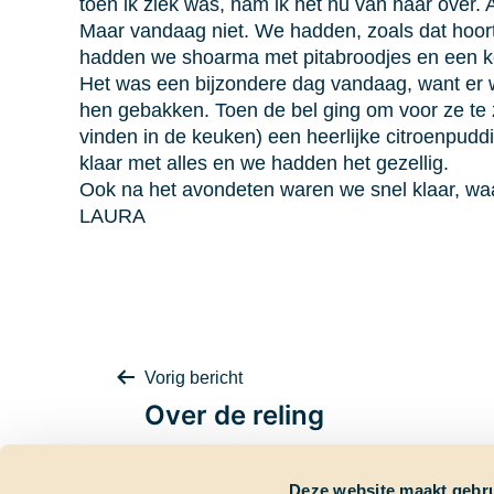
toen ik ziek was, nam ik het nu van haar over. Al
Maar vandaag niet. We hadden, zoals dat hoort
hadden we shoarma met pitabroodjes en een ko
Het was een bijzondere dag vandaag, want er w
hen gebakken. Toen de bel ging om voor ze te z
vinden in de keuken) een heerlijke citroenpudd
klaar met alles en we hadden het gezellig.
Ook na het avondeten waren we snel klaar, waar
LAURA
Bericht
Vorig bericht
Over de reling
Deze website maakt gebru