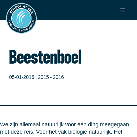
Ga
School
naar
at
de
Sea
inhoud
Beestenboel
05-01-2016 |
2015 - 2016
We zijn allemaal natuurlijk voor één ding meegegaan
met deze reis. Voor het vak biologie natuurlijk. Het