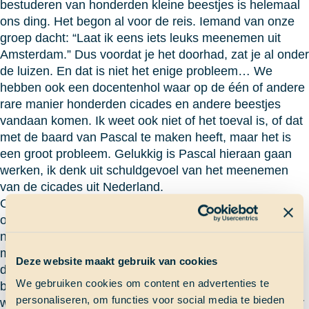
bestuderen van honderden kleine beestjes is helemaal
ons ding. Het begon al voor de reis. Iemand van onze
groep dacht: “Laat ik eens iets leuks meenemen uit
Amsterdam.” Dus voordat je het doorhad, zat je al onder
de luizen. En dat is niet het enige probleem… We
hebben ook een docentenhol waar op de één of andere
rare manier honderden cicades en andere beestjes
vandaan komen. Ik weet ook niet of het toeval is, of dat
met de baard van Pascal te maken heeft, maar het is
een groot probleem. Gelukkig is Pascal hieraan gaan
werken, ik denk uit schuldgevoel van het meenemen
van de cicades uit Nederland.
Onze boot is een verzameling van beestjes. Ze zitten
overal. In het meel van je brood en in je rijst… dit stond
niet in het contract! Maar ja, oplossingen verzinnen dan
maar. We gingen dus op luizenjacht en cicadesjacht en
Deze website maakt gebruik van cookies
deze zijn (bijna allemaal) uitgeroeid. Het ging steeds
We gebruiken cookies om content en advertenties te
beter met de beestjes op onze boot. Tot die ene dag. Ik
personaliseren, om functies voor social media te bieden
weet het nog goed. Ik werd wakker, stond op, ging naar