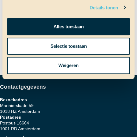
Details tonen
Bericht
Vorig bericht
Feest?!
Alles toestaan
Volgend bericht
Uitwisseling met Colegio Aruba
Selectie toestaan
navigatie
Weigeren
Contactgegevens
Bezoekadres
Marinierskade 59
1018 HZ Amsterdam
Postadres
Postbus 16664
1001 RD Amsterdam