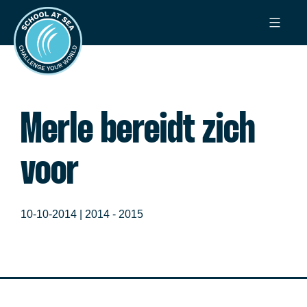
Ga
School
naar
at
de
Sea
inhoud
Merle bereidt zich
voor
10-10-2014 |
2014 - 2015