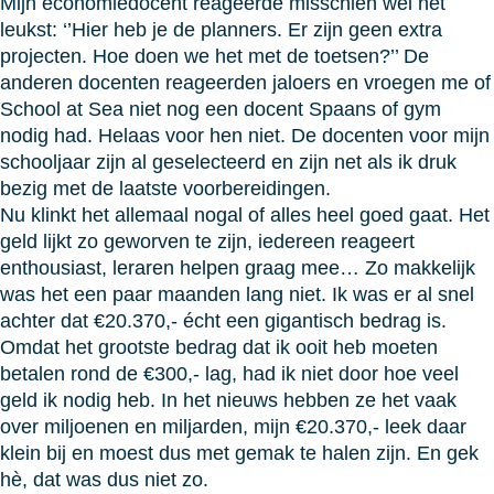
Mijn economiedocent reageerde misschien wel het
leukst: ‘’Hier heb je de planners. Er zijn geen extra
projecten. Hoe doen we het met de toetsen?’’ De
anderen docenten reageerden jaloers en vroegen me of
School at Sea niet nog een docent Spaans of gym
nodig had. Helaas voor hen niet. De docenten voor mijn
schooljaar zijn al geselecteerd en zijn net als ik druk
bezig met de laatste voorbereidingen.
Nu klinkt het allemaal nogal of alles heel goed gaat. Het
geld lijkt zo geworven te zijn, iedereen reageert
enthousiast, leraren helpen graag mee… Zo makkelijk
was het een paar maanden lang niet. Ik was er al snel
achter dat €20.370,- écht een gigantisch bedrag is.
Omdat het grootste bedrag dat ik ooit heb moeten
betalen rond de €300,- lag, had ik niet door hoe veel
geld ik nodig heb. In het nieuws hebben ze het vaak
over miljoenen en miljarden, mijn €20.370,- leek daar
klein bij en moest dus met gemak te halen zijn. En gek
hè, dat was dus niet zo.