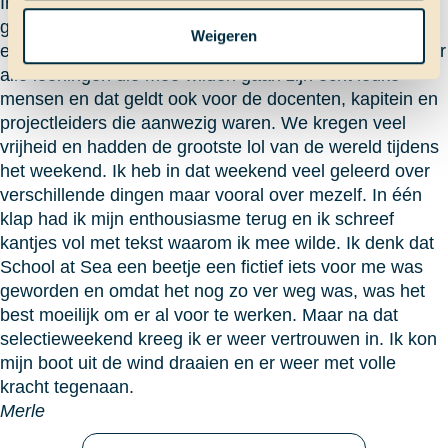
In mei kwam het selectieweekend. En dat was
gewéldig. Ik was gigantisch nerveus voor het weekend
Weigeren
en vond het nog spannender dan bedrijven bellen, maar
alle leerlingen die mee wilden gaan zijn echt leuke
mensen en dat geldt ook voor de docenten, kapitein en
projectleiders die aanwezig waren. We kregen veel
vrijheid en hadden de grootste lol van de wereld tijdens
het weekend. Ik heb in dat weekend veel geleerd over
verschillende dingen maar vooral over mezelf. In één
klap had ik mijn enthousiasme terug en ik schreef
kantjes vol met tekst waarom ik mee wilde. Ik denk dat
School at Sea een beetje een fictief iets voor me was
geworden en omdat het nog zo ver weg was, was het
best moeilijk om er al voor te werken. Maar na dat
selectieweekend kreeg ik er weer vertrouwen in. Ik kon
mijn boot uit de wind draaien en er weer met volle
kracht tegenaan.
Merle