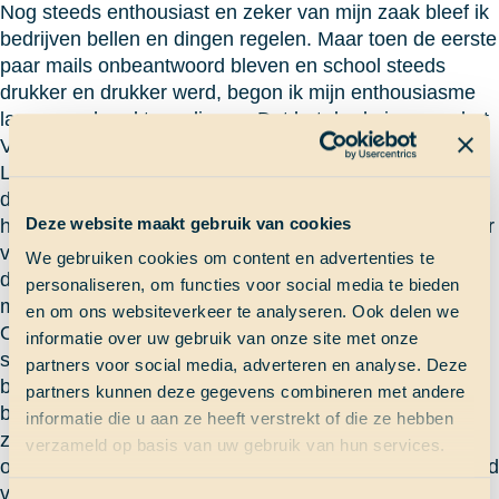
Nog steeds enthousiast en zeker van mijn zaak bleef ik
bedrijven bellen en dingen regelen. Maar toen de eerste
paar mails onbeantwoord bleven en school steeds
drukker en drukker werd, begon ik mijn enthousiasme
langzamerhand te verliezen. Dat het derde jaar van het
VWO het drukste is, daar ben ik inmiddels ook achter.
Leraren hadden ons al gewaarschuwd, maar het werd
drukker dan ik ooit kon inschatten. ’s Avonds na veel
Deze website maakt gebruik van cookies
huiswerk maken was ik helemaal kapot. Uitrusten zat er
voor mij dan niet bij want er was nog hockey, een site
We gebruiken cookies om content en advertenties te
die af moest, bedrijven die gebeld moesten worden en
personaliseren, om functies voor social media te bieden
mails die geschreven moesten worden.
en om ons websiteverkeer te analyseren. Ook delen we
Op een gegeven moment kreeg ik het wat rustiger op
informatie over uw gebruik van onze site met onze
school en door de vakanties kon ik weer flink wat
partners voor social media, adverteren en analyse. Deze
bijslapen. Maar ik bleef moe en energieloos. Na een
partners kunnen deze gegevens combineren met andere
bloedonderzoek bleek dat ik met de nasleep van de
informatie die u aan ze heeft verstrekt of die ze hebben
ziekte van Pfeiffer worstelde. Het vreemde was: ik was
verzameld op basis van uw gebruik van hun services.
ontzettend blij met die uitslag. Ik wist waar mijn moeheid
vandaan kwam. Voor mezelf had ik nu ook een goede