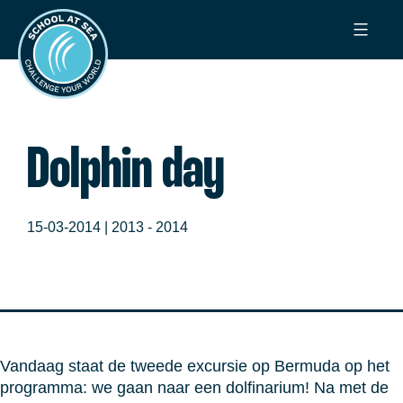
Ga
School
naar
at
de
Sea
inhoud
Dolphin day
15-03-2014 |
2013 - 2014
Vandaag staat de tweede excursie op Bermuda op het
programma: we gaan naar een dolfinarium! Na met de