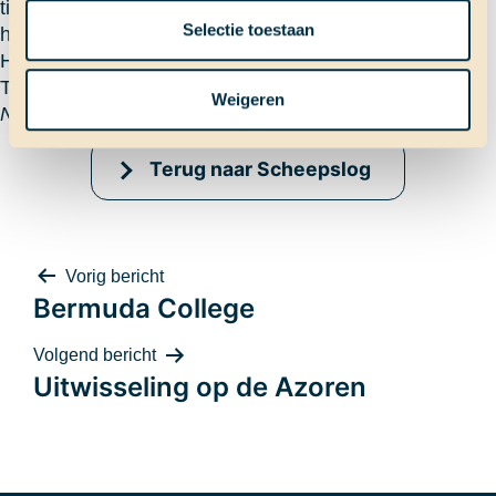
tijd, omdat we de veerpont met tien minuten gemist
Selectie toestaan
hadden.
Het was een geweldige dag, die ik nooit zal vergeten!
Tot over een maandje!
Weigeren
Nitte
Terug naar Scheepslog
Bericht
Vorig bericht
Bermuda College
Volgend bericht
Uitwisseling op de Azoren
navigatie