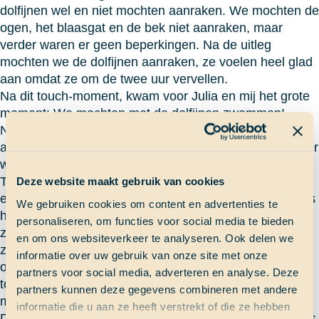
dolfijnen wel en niet mochten aanraken. We mochten de
ogen, het blaasgat en de bek niet aanraken, maar
verder waren er geen beperkingen. Na de uitleg
mochten we de dolfijnen aanraken, ze voelen heel glad
aan omdat ze om de twee uur vervellen.
Na dit touch-moment, kwam voor Julia en mij het grote
moment: We mochten met de dolfijnen zwemmen!
Nadat we (wel wat onhandig) een wetsuit hadden
aangetrokken, kregen we weer het praatje te horen over
wat we wel en niet mochten aanraken.
Toen mochten we het water in. Na eerst een tijdje op
Deze website maakt gebruik van cookies
een platform te hebben gezeten en de dolfijn, die Cirrus
We gebruiken cookies om content en advertenties te
heette, een beetje aan ons laten wennen, zijn we gaan
personaliseren, om functies voor social media te bieden
zwemmen. Nu met een andere dolfijn, Cooper. We
en om ons websiteverkeer te analyseren. Ook delen we
zetten onze duikbril op, en konden Cooper prachtig
informatie over uw gebruik van onze site met onze
onderwater zien. Hij kwam zelfs onderwater naar ons
partners voor social media, adverteren en analyse. Deze
toe! We hebben ook nog even met de dolfijn
partners kunnen deze gegevens combineren met andere
meegezwommen, al heeft hij ons niet voortgetrokken.
informatie die u aan ze heeft verstrekt of die ze hebben
De trainers hebben de dolfijnen namelijk geleerd dat als