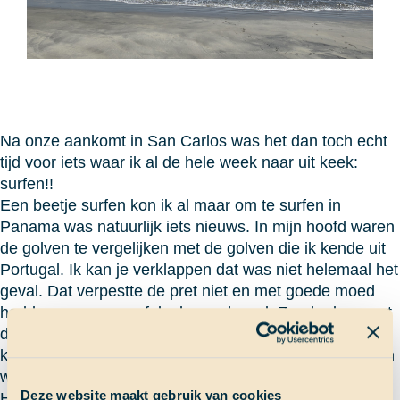
Na onze aankomt in San Carlos was het dan toch echt
tijd voor iets waar ik al de hele week naar uit keek:
surfen!!
Een beetje surfen kon ik al maar om te surfen in
Panama was natuurlijk iets nieuws. In mijn hoofd waren
de golven te vergelijken met de golven die ik kende uit
Portugal. Ik kan je verklappen dat was niet helemaal het
geval. Dat verpestte de pret niet en met goede moed
hadden we onze surfplanken gehuurd. Zonder les want
dat paste niet meer binnen ons budget. Gelukkig
kwamen we aan op een prachtig zandstrand en konden
we het helderblauwe water in.
Deze website maakt gebruik van cookies
Het surfen ging hier en daar wat stroef en er zijn zeker