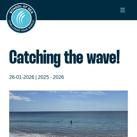
Ga
School
naar
at
de
Sea
inhoud
Catching the wave!
26-01-2026 |
2025 - 2026