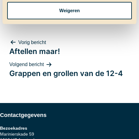
Weigeren
Terug naar Scheepslog
Bericht
Vorig bericht
Aftellen maar!
Volgend bericht
Grappen en grollen van de 12-4
navigatie
Contactgegevens
Bezoekadres
Marinierskade 59