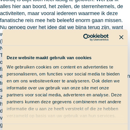
alles hier aan boord, het zeilen, de sterrenhemels, de
activiteiten, maar vooral iedereen waarmee ik deze
fanatische reis mee heb beleefd enorm gaan missen.
Nu genoeg over het idee dat we bijna terug zijn, want
we hebben nog 12 geweldige dagen voor de boeg
(haha bootgrap).
Nou vandaag was weer een standaard dag op de
Thalassa. Ik werd om half 8 wakker gemaakt voor het
Deze website maakt gebruik van cookies
ontbijt, we aten chiazaad pudding, één van mijn
We gebruiken cookies om content en advertenties te
favoriete dingen om de dag mee te beginnen. Daarna
personaliseren, om functies voor social media te bieden
even tandenpoetsen, naar het toilet, zeilpak aandoen en
en om ons websiteverkeer te analyseren. Ook delen we
toen was ik helemaal klaar voor mijn wacht. Helaas
informatie over uw gebruik van onze site met onze
stond er helemaal geen wind, dus besloten we alle
partners voor social media, adverteren en analyse. Deze
zeilen eraf te halen en de motor aan te zetten. Tijdens
partners kunnen deze gegevens combineren met andere
het zeilen inpakken zagen we een paar hele mooie
informatie die u aan ze heeft verstrekt of die ze hebben
dolfijnen, maar ze waren wel ook zo weer weg. De rest
verzameld op basis van uw gebruik van hun services.
van de wacht hebben we uitkijk gehouden en gezellig
gekletst over van alles en nog wat. Daarna was het al