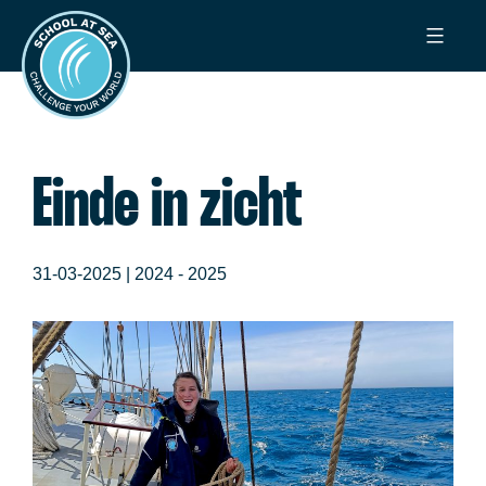
Ga
School
naar
at
de
Sea
inhoud
Einde in zicht
31-03-2025 |
2024 - 2025