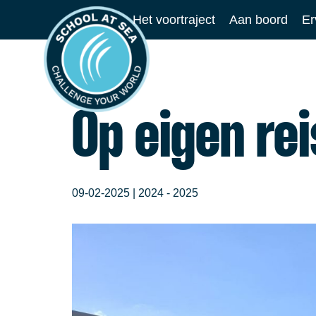
Ga
Het voortraject
Aan boord
Er
naar
School
de
at
inhoud
Sea
Op eigen rei
09-02-2025 |
2024 - 2025