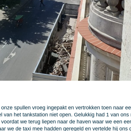
nze spullen vroeg ingepakt en vertrokken toen naar een
kel van het tankstation niet open. Gelukkig had 1 van 
 voordat we terug liepen naar de haven waar we een ee
 we de taxi mee hadden geregeld en vertelde hij ons dat