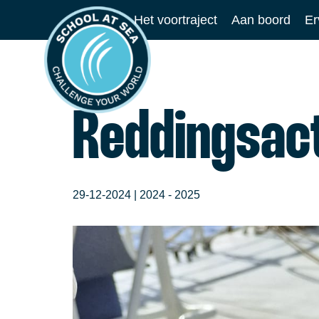
Ga
Het voortraject
Aan boord
Er
naar
School
de
at
inhoud
Sea
Reddingsac
29-12-2024 |
2024 - 2025