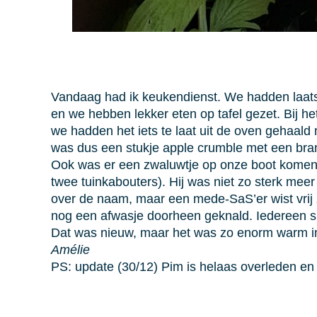
Vandaag had ik keukendienst. We hadden laats
en we hebben lekker eten op tafel gezet. Bij 
we hadden het iets te laat uit de oven gehaal
was dus een stukje apple crumble met een br
Ook was er een zwaluwtje op onze boot komen 
twee tuinkabouters). Hij was niet zo sterk mee
over de naam, maar een mede-SaS’er wist vrij
nog een afwasje doorheen geknald. Iedereen sl
Dat was nieuw, maar het was zo enorm warm in 
Amélie
PS: update (30/12) Pim is helaas overleden en